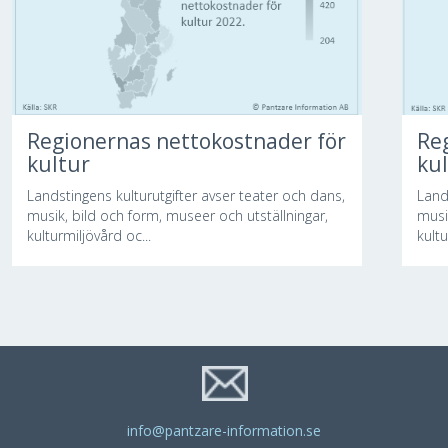
Regionernas nettokostnader för
Re
kultur
ku
Landstingens kulturutgifter avser teater och dans,
Land
musik, bild och form, museer och utställningar,
musi
kulturmiljövård oc...
kultu
info@pantzare-information.se