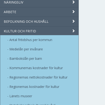
NÄRINGSLIV
ARBETE
BEFOLKNING OCH HUSHÅLL
KULTUR OCH FRITID
Antal fritidshus per kommun
Medielån per invånare
Barnbokslån per barn
Kommunernas kostnader för kultur
Regionernas nettokostnader för kultur
Regionernas kostnader för kultur
Länets museer