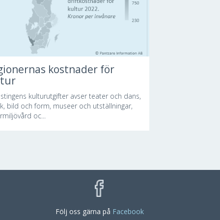
gionernas kostnader för
ltur
stingens kulturutgifter avser teater och dans,
k, bild och form, museer och utställningar,
rmiljövård oc...
Följ oss gärna på
Facebook