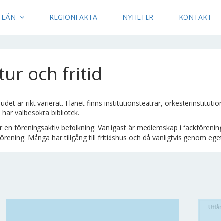
LÄN
REGIONFAKTA
NYHETER
KONTAKT
tur och fritid
udet är rikt varierat. I länet finns institutionsteatrar, orkesterinstitut
ar välbesökta bibliotek.
r en föreningsaktiv befolkning. Vanligast är medlemskap i fackförenin
örening. Många har tillgång till fritidshus och då vanligtvis genom ege