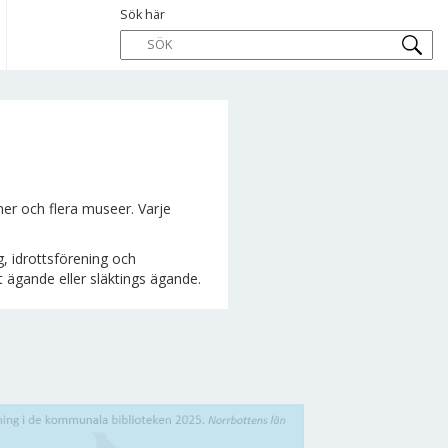
Sök här
ioner och flera museer. Varje
g, idrottsförening och
t ägande eller släktings ägande.