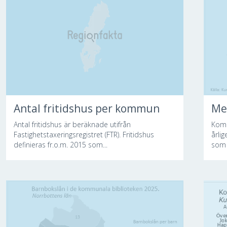
Antal fritidshus per kommun
Me
Antal fritidshus är beräknade utifrån
Komm
Fastighetstaxeringsregistret (FTR). Fritidshus
årli
definieras fr.o.m. 2015 som...
som 