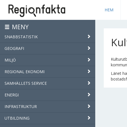
HEM
MENY
SNABBSTATISTIK
Kul
GEOGRAFI
Kulturutb
MILJÖ
kommun h
REGIONAL EKONOMI
Länet ha
bostadsf
SAMHÄLLETS SERVICE
ENERGI
INFRASTRUKTUR
UTBILDNING