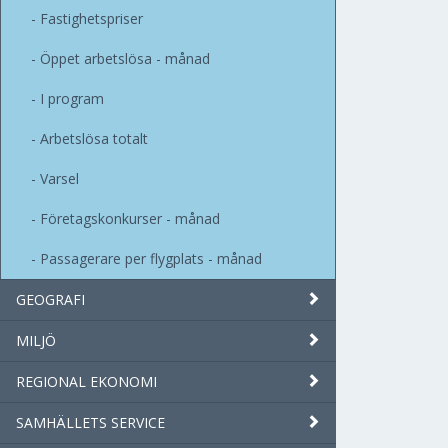
Fastighetspriser
Öppet arbetslösa - månad
I program
Arbetslösa totalt
Varsel
Företagskonkurser - månad
Passagerare per flygplats - månad
GEOGRAFI
MILJÖ
REGIONAL EKONOMI
SAMHÄLLETS SERVICE