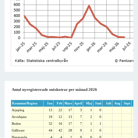
Antal nyregistrerade snöskotrar per månad 2026
Kommun/Region
Jan
Feb
Mars
April
Maj
Juni
Juli
Aug
Sept
Ok
Arjeplog
15
22
17
3
1
0
Arvidsjaur
19
12
13
7
2
0
Boden
32
16
17
7
1
1
Gällivare
44
42
28
9
1
0
Haparanda
4
4
1
0
0
0