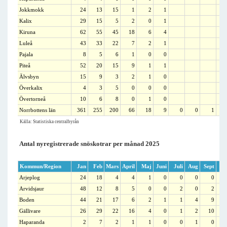
Jokkmokk
24
13
15
1
2
1
Kalix
29
15
5
2
0
1
Kiruna
62
55
45
18
6
4
Luleå
43
33
22
7
2
1
Pajala
8
5
6
1
0
0
Piteå
52
20
15
9
1
1
Älvsbyn
15
9
3
2
1
0
Överkalix
4
3
5
0
0
0
Övertorneå
10
6
8
0
1
0
Norrbottens län
361
255
200
66
18
9
0
0
1
Källa: Statistiska centralbyrån
Antal nyregistrerade snöskotrar per månad 2025
Kommun/Region
Jan
Feb
Mars
April
Maj
Juni
Juli
Aug
Sept
Ok
Arjeplog
24
18
4
4
1
0
0
0
0
Arvidsjaur
48
12
8
5
0
0
2
0
2
1
Boden
44
21
17
6
2
1
1
4
9
2
Gällivare
26
29
22
16
4
0
1
2
10
2
Haparanda
2
7
2
1
1
0
0
1
0