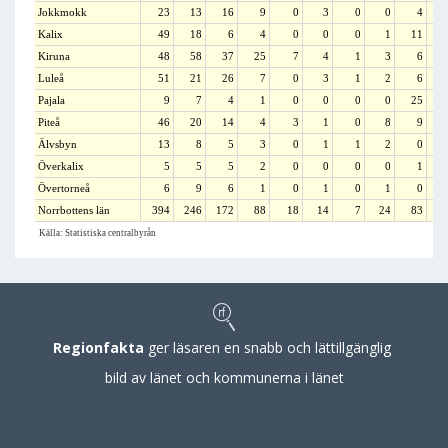
Jokkmokk
23
13
16
9
0
3
0
0
4
1
Kalix
49
18
6
4
0
0
0
1
11
Kiruna
48
58
37
25
7
4
1
3
6
5
Luleå
51
21
26
7
0
3
1
2
6
3
Pajala
9
7
4
1
0
0
0
0
25
2
Piteå
46
20
14
4
3
1
0
8
9
3
Älvsbyn
13
8
5
3
0
1
1
2
0
Överkalix
5
5
5
2
0
0
0
0
1
Övertorneå
6
9
6
1
0
1
0
1
0
Norrbottens län
394
246
172
88
18
14
7
24
83
25
Källa: Statistiska centralbyrån
Regionfakta
ger läsaren en snabb och lättillgänglig
bild av länet och kommunerna i länet