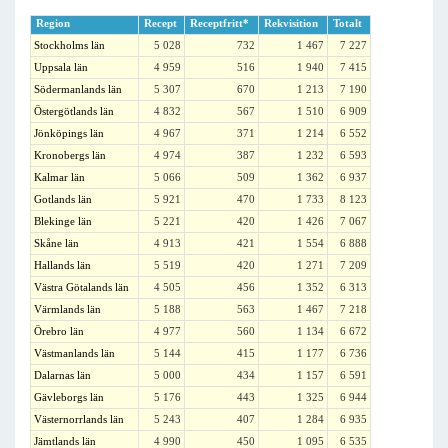
Region
Recept
Receptfritt*
Rekvisition
Totalt
Stockholms län
5 028
732
1 467
7 227
Uppsala län
4 959
516
1 940
7 415
Södermanlands län
5 307
670
1 213
7 190
Östergötlands län
4 832
567
1 510
6 909
Jönköpings län
4 967
371
1 214
6 552
Kronobergs län
4 974
387
1 232
6 593
Kalmar län
5 066
509
1 362
6 937
Gotlands län
5 921
470
1 733
8 123
Blekinge län
5 221
420
1 426
7 067
Skåne län
4 913
421
1 554
6 888
Hallands län
5 519
420
1 271
7 209
Västra Götalands län
4 505
456
1 352
6 313
Värmlands län
5 188
563
1 467
7 218
Örebro län
4 977
560
1 134
6 672
Västmanlands län
5 144
415
1 177
6 736
Dalarnas län
5 000
434
1 157
6 591
Gävleborgs län
5 176
443
1 325
6 944
Västernorrlands län
5 243
407
1 284
6 935
Jämtlands län
4 990
450
1 095
6 535