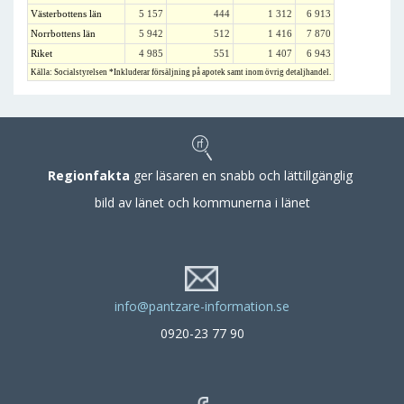
Västerbottens län
5 157
444
1 312
6 913
Norrbottens län
5 942
512
1 416
7 870
Riket
4 985
551
1 407
6 943
Källa: Socialstyrelsen *Inkluderar försäljning på apotek samt inom övrig detaljhandel.
Regionfakta
ger läsaren en snabb och lättillgänglig
bild av länet och kommunerna i länet
info@pantzare-information.se
0920-23 77 90