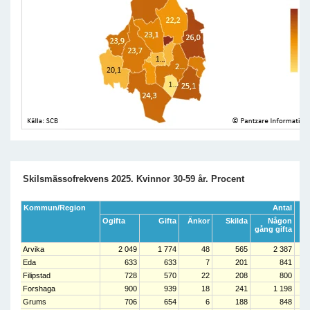
Skilsmässofrekvens 2025. Kvinnor 30-59 år. Procent
Kommun/Region
Antal
Sk
Ogifta
Gifta
Änkor
Skilda
Någon
gång gifta
Arvika
2 049
1 774
48
565
2 387
Eda
633
633
7
201
841
Filipstad
728
570
22
208
800
Forshaga
900
939
18
241
1 198
Grums
706
654
6
188
848