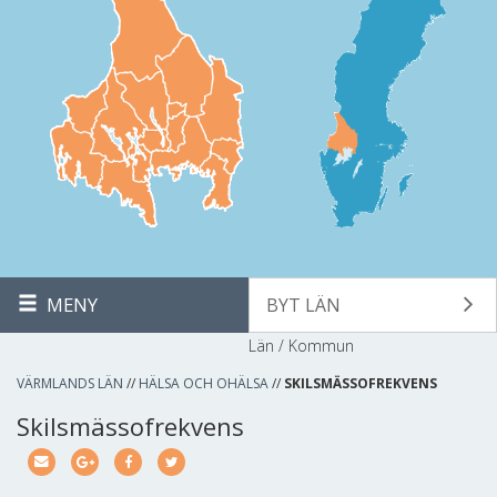
MENY
BYT LÄN
Län / Kommun
VÄRMLANDS LÄN
//
HÄLSA OCH OHÄLSA
//
SKILSMÄSSOFREKVENS
Skilsmässofrekvens