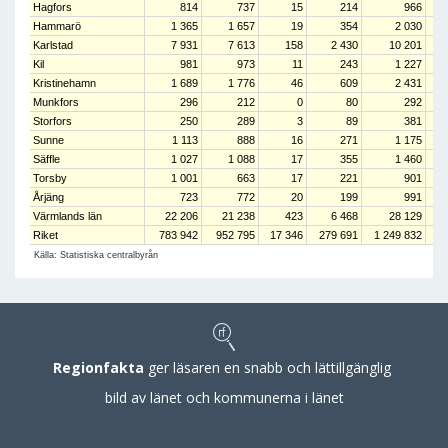
Hagfors
814
737
15
214
966
Hammarö
1 365
1 657
19
354
2 030
Karlstad
7 931
7 613
158
2 430
10 201
Kil
981
973
11
243
1 227
Kristinehamn
1 689
1 776
46
609
2 431
Munkfors
296
212
0
80
292
Storfors
250
289
3
89
381
Sunne
1 113
888
16
271
1 175
Säffle
1 027
1 088
17
355
1 460
Torsby
1 001
663
17
221
901
Årjäng
723
772
20
199
991
Värmlands län
22 206
21 238
423
6 468
28 129
Riket
783 942
952 795
17 346
279 691
1 249 832
Källa: Statistiska centralbyrån
Regionfakta
ger läsaren en snabb och lättillgänglig
bild av länet och kommunerna i länet