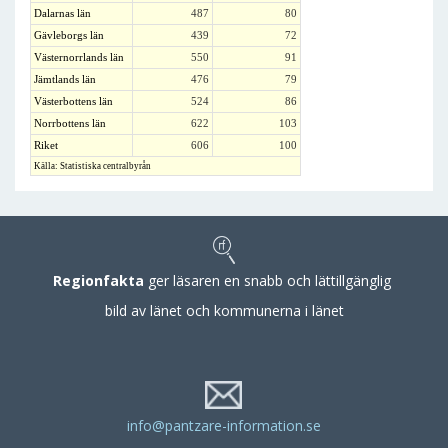
Dalarnas län
487
80
Gävleborgs län
439
72
Västernorrlands län
550
91
Jämtlands län
476
79
Västerbottens län
524
86
Norrbottens län
622
103
Riket
606
100
Källa: Statistiska centralbyrån
Regionfakta
ger läsaren en snabb och lättillgänglig
bild av länet och kommunerna i länet
info@pantzare-information.se