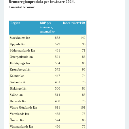
Bruttoregionprodukt per invånare 2024.
Tusental kronor
Region
BRP per
Index riket=100
invånare,
tusental kr
Stockholms län
858
142
Uppsala län
579
96
Södermanlands län
431
71
Östergötlands län
521
86
Jönköpings län
504
83
Kronobergs län
573
95
Kalmar län
447
74
Gotlands län
461
76
Blekinge län
500
83
Skåne län
514
85
Hallands län
460
76
Västra Götalands län
611
101
Värmlands län
455
75
Örebro län
524
86
Västmanlands län
456
75