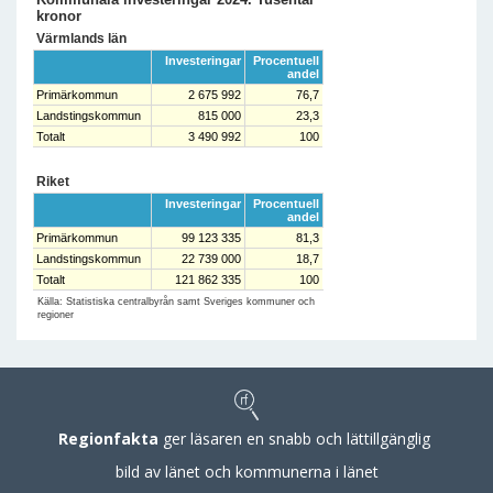
kronor
Värmlands län
Investeringar
Procentuell
andel
Primärkommun
2 675 992
76,7
Landstingskommun
815 000
23,3
Totalt
3 490 992
100
Riket
Investeringar
Procentuell
andel
Primärkommun
99 123 335
81,3
Landstingskommun
22 739 000
18,7
Totalt
121 862 335
100
Källa: Statistiska centralbyrån samt Sveriges kommuner och
regioner
Regionfakta
ger läsaren en snabb och lättillgänglig
bild av länet och kommunerna i länet