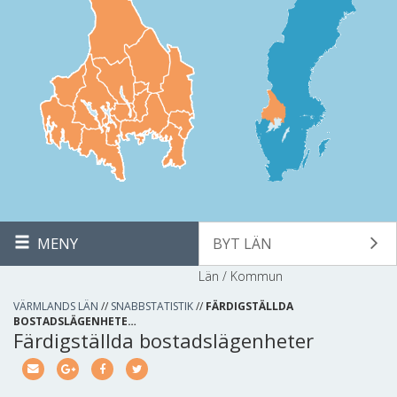
MENY
BYT LÄN
Län / Kommun
VÄRMLANDS LÄN
//
SNABBSTATISTIK
//
FÄRDIGSTÄLLDA
BOSTADSLÄGENHETE…
Färdigställda bostadslägenheter