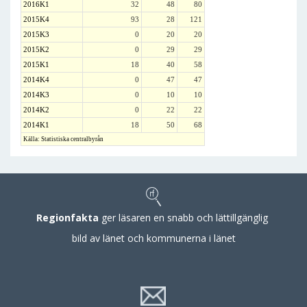
2016K1
32
48
80
2015K4
93
28
121
2015K3
0
20
20
2015K2
0
29
29
2015K1
18
40
58
2014K4
0
47
47
2014K3
0
10
10
2014K2
0
22
22
2014K1
18
50
68
Källa: Statistiska centralbyrån
Regionfakta
ger läsaren en snabb och lättillgänglig
bild av länet och kommunerna i länet