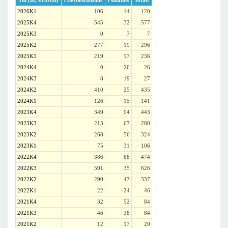
Tid (år, kvartal)
i flerbostadshus
i småhus
Totalt
2026K1
106
14
120
2025K4
545
32
577
2025K3
0
7
7
2025K2
277
19
296
2025K1
219
17
236
2024K4
0
26
26
2024K3
8
19
27
2024K2
410
25
435
2024K1
126
15
141
2023K4
349
94
443
2023K3
213
67
280
2023K2
268
56
324
2023K1
75
31
106
2022K4
386
88
474
2022K3
591
35
626
2022K2
290
47
337
2022K1
22
24
46
2021K4
32
52
84
2021K3
46
38
84
2021K2
12
17
29