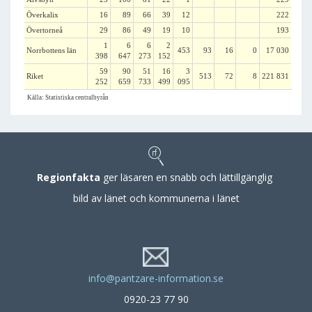
Överkalix
16
89
66
39
12
222
Övertorneå
29
86
49
19
10
193
1
6
6
2
Norrbottens län
453
93
16
0
17 030
398
647
273
152
59
90
51
16
3
Riket
513
72
8
221 831
252
659
733
499
095
Källa: Statistiska centralbyrån
Regionfakta
ger läsaren en snabb och lättillgänglig
bild av länet och kommunerna i länet
info@pantzare-information.se
0920-23 77 90