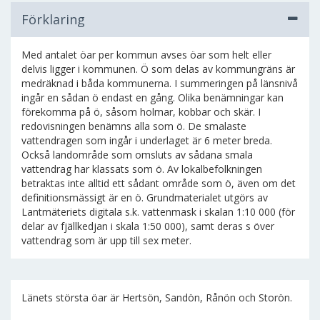
Förklaring
Med antalet öar per kommun avses öar som helt eller
delvis ligger i kommunen. Ö som delas av kommungräns är
medräknad i båda kommunerna. I summeringen på länsnivå
ingår en sådan ö endast en gång. Olika benämningar kan
förekomma på ö, såsom holmar, kobbar och skär. I
redovisningen benämns alla som ö. De smalaste
vattendragen som ingår i underlaget är 6 meter breda.
Också landområde som omsluts av sådana smala
vattendrag har klassats som ö. Av lokalbefolkningen
betraktas inte alltid ett sådant område som ö, även om det
definitionsmässigt är en ö. Grundmaterialet utgörs av
Lantmäteriets digitala s.k. vattenmask i skalan 1:10 000 (för
delar av fjällkedjan i skala 1:50 000), samt deras s över
vattendrag som är upp till sex meter.
Länets största öar är Hertsön, Sandön, Rånön och Storön.