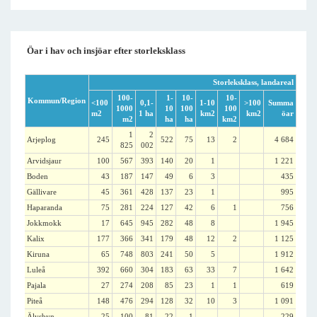
Öar i hav och insjöar efter storleksklass
Storleksklass, landareal
100-
1-
10-
10-
Kommun/Region
<100
0,1-
1-10
>100
Summa
1000
10
100
100
m2
1 ha
km2
km2
öar
m2
ha
ha
km2
1
2
Arjeplog
245
522
75
13
2
4 684
825
002
Arvidsjaur
100
567
393
140
20
1
1 221
Boden
43
187
147
49
6
3
435
Gällivare
45
361
428
137
23
1
995
Haparanda
75
281
224
127
42
6
1
756
Jokkmokk
17
645
945
282
48
8
1 945
Kalix
177
366
341
179
48
12
2
1 125
Kiruna
65
748
803
241
50
5
1 912
Luleå
392
660
304
183
63
33
7
1 642
Pajala
27
274
208
85
23
1
1
619
Piteå
148
476
294
128
32
10
3
1 091
Älvsbyn
25
100
81
22
1
229