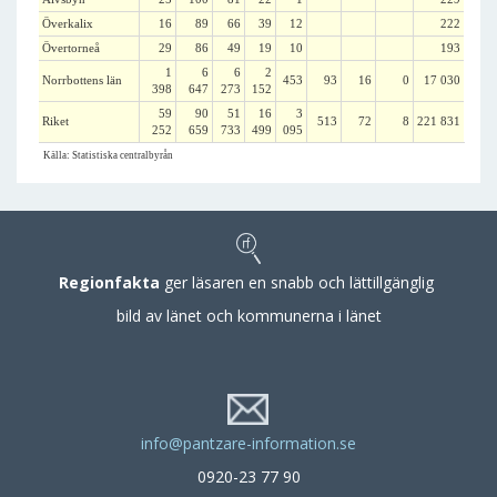
Överkalix
16
89
66
39
12
222
Övertorneå
29
86
49
19
10
193
1
6
6
2
Norrbottens län
453
93
16
0
17 030
398
647
273
152
59
90
51
16
3
Riket
513
72
8
221 831
252
659
733
499
095
Källa: Statistiska centralbyrån
Regionfakta
ger läsaren en snabb och lättillgänglig
bild av länet och kommunerna i länet
info@pantzare-information.se
0920-23 77 90