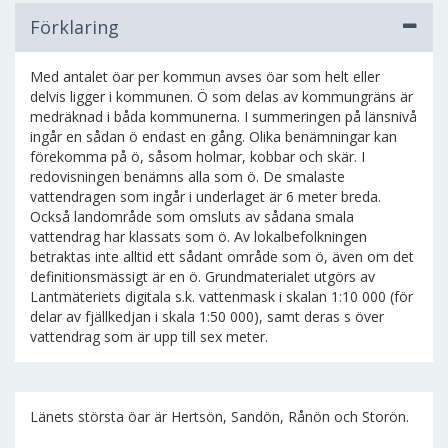
Förklaring
Med antalet öar per kommun avses öar som helt eller
delvis ligger i kommunen. Ö som delas av kommungräns är
medräknad i båda kommunerna. I summeringen på länsnivå
ingår en sådan ö endast en gång. Olika benämningar kan
förekomma på ö, såsom holmar, kobbar och skär. I
redovisningen benämns alla som ö. De smalaste
vattendragen som ingår i underlaget är 6 meter breda.
Också landområde som omsluts av sådana smala
vattendrag har klassats som ö. Av lokalbefolkningen
betraktas inte alltid ett sådant område som ö, även om det
definitionsmässigt är en ö. Grundmaterialet utgörs av
Lantmäteriets digitala s.k. vattenmask i skalan 1:10 000 (för
delar av fjällkedjan i skala 1:50 000), samt deras s över
vattendrag som är upp till sex meter.
Länets största öar är Hertsön, Sandön, Rånön och Storön.