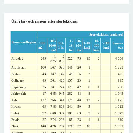
Öar i hav och insjöar efter storleksklass
Storleksklass, landareal
100-
1-
10-
10-
Kommun/Region
<100
0,1-
1-10
>100
Summa
1000
10
100
100
m2
1 ha
km2
km2
öar
m2
ha
ha
km2
1
2
Arjeplog
245
522
75
13
2
4 684
825
002
Arvidsjaur
100
567
393
140
20
1
1 221
Boden
43
187
147
49
6
3
435
Gällivare
45
361
428
137
23
1
995
Haparanda
75
281
224
127
42
6
1
756
Jokkmokk
17
645
945
282
48
8
1 945
Kalix
177
366
341
179
48
12
2
1 125
Kiruna
65
748
803
241
50
5
1 912
Luleå
392
660
304
183
63
33
7
1 642
Pajala
27
274
208
85
23
1
1
619
Piteå
148
476
294
128
32
10
3
1 091
Älvsbyn
25
100
81
22
1
229