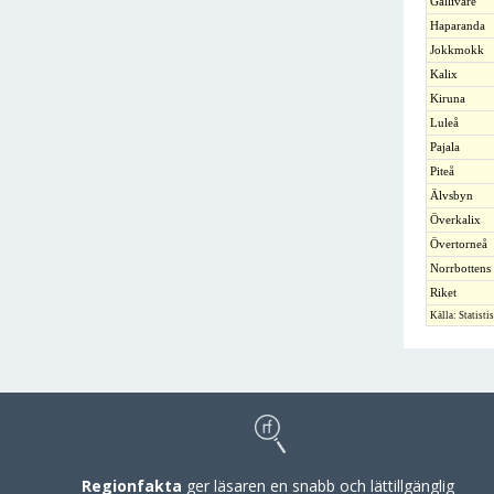
Gällivare
Haparanda
Jokkmokk
Kalix
Kiruna
Luleå
Pajala
Piteå
Älvsbyn
Överkalix
Övertorneå
Norrbottens 
Riket
Källa: Statisti
Regionfakta
ger läsaren en snabb och lättillgänglig