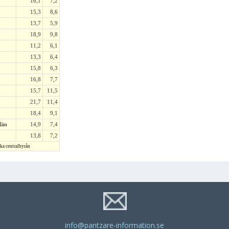
16,1
7,2
15,3
8,6
13,7
5,9
18,9
9,8
11,2
6,1
13,3
6,4
15,8
6,3
16,8
7,7
15,7
11,5
21,7
11,4
18,4
9,1
län
14,9
7,4
13,8
7,2
ska centralbyrån
info@pantzare-information.se