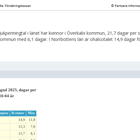
ukpenningtal i länet har kvinnor i Överkalix kommun, 21,7 dagar per s
kommun med 6,1 dagar. I Norrbottens län är ohälsotalet 14,9 dagar fö
gtal 2025, dagar per
16-64 år
egion
Kvinnor
Män
14,9
11,8
15,3
7,8
15,7
8,1