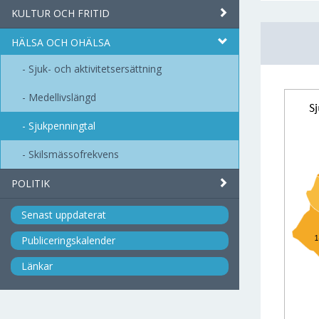
KULTUR OCH FRITID
HÄLSA OCH OHÄLSA
Sjuk- och aktivitetsersättning
Medellivslängd
Sjukpenningtal
Skilsmässofrekvens
POLITIK
Senast uppdaterat
Publiceringskalender
Länkar