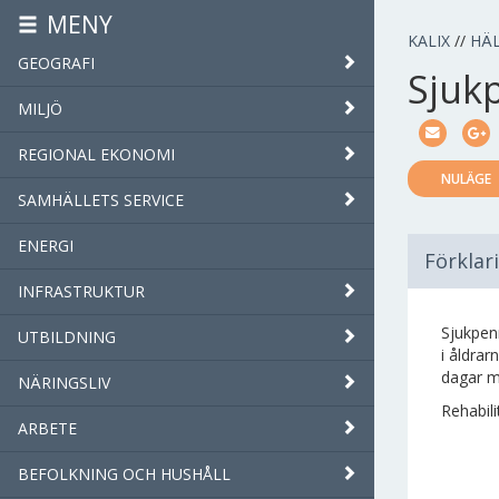
MENY
KALIX
//
HÄ
GEOGRAFI
Sjuk
MILJÖ
REGIONAL EKONOMI
NULÄGE
SAMHÄLLETS SERVICE
ENERGI
Förklar
INFRASTRUKTUR
Sjukpenn
UTBILDNING
i åldrar
dagar me
NÄRINGSLIV
Rehabili
ARBETE
BEFOLKNING OCH HUSHÅLL