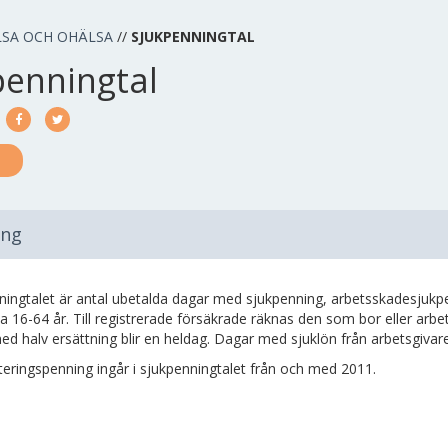
LSA OCH OHÄLSA
//
SJUKPENNINGTAL
penningtal
ing
ingtalet är antal ubetalda dagar med sjukpenning, arbetsskadesjukpen
na 16-64 år. Till registrerade försäkrade räknas den som bor eller arbeta
d halv ersättning blir en heldag. Dagar med sjuklön från arbetsgivare 
teringspenning ingår i sjukpenningtalet från och med 2011.