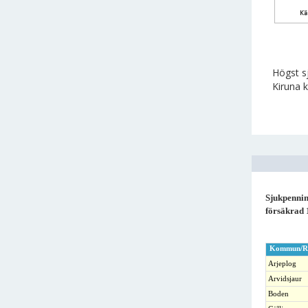
Högst sj
Kiruna 
Sjukpennin
försäkrad 
Kommun/R
Arjeplog
Arvidsjaur
Boden