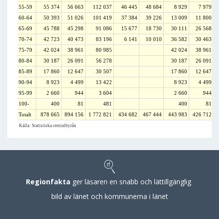
55-59
55 374
56 663
112 037
46 445
48 684
8 929
7 979
60-64
50 393
51 026
101 419
37 384
39 226
13 009
11 800
65-69
45 788
45 298
91 086
15 677
18 730
30 111
26 568
70-74
42 723
40 473
83 196
6 141
10 010
36 582
30 463
75-79
42 024
38 961
80 985
42 024
38 961
80-84
30 187
26 091
56 278
30 187
26 091
85-89
17 860
12 647
30 507
17 860
12 647
90-94
8 923
4 499
13 422
8 923
4 499
95-99
2 660
944
3 604
2 660
944
100-
400
81
481
400
81
Totalt
878 665
894 156
1 772 821
434 682
467 444
443 983
426 712
Källa: Statistiska centralbyrån
Regionfakta
ger läsaren en snabb och lättillgänglig
bild av länet och kommunerna i länet