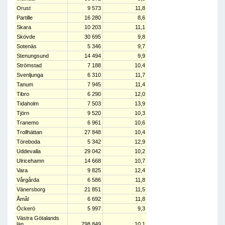
Orust
9 573
11,8
Partille
16 280
8,6
Skara
10 203
11,1
Skövde
30 695
9,8
Sotenäs
5 346
9,7
Stenungsund
14 494
9,9
Strömstad
7 188
10,4
Svenljunga
6 310
11,7
Tanum
7 945
11,4
Tibro
6 290
12,0
Tidaholm
7 503
13,9
Tjörn
9 520
10,3
Tranemo
6 961
10,6
Trollhättan
27 848
10,4
Töreboda
5 342
12,9
Uddevalla
29 042
10,2
Ulricehamn
14 668
10,7
Vara
9 825
12,4
Vårgårda
6 586
11,8
Vänersborg
21 851
11,5
Åmål
6 692
11,8
Öckerö
5 997
9,3
Västra Götalands
län
798 849
10,1