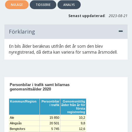
NULÄGE
TIDSSERIE
ANALYS
:
Senast uppdaterad
2023-08-21
Förklaring
En bils ålder beräknas utifrån det år som den blev
nyregistrerad, då detta kan variera för samma årsmodell.
Personbilar i trafik samt bilarnas
genomsnittsålder 2020
Kommun/Region
Personbilar
Genomsnittlig
i trafik
ålder från år för
första
registrering
Ale
15 850
10,2
Alingsås
20 501
9,8
Bengtsfors
5 745
12,6