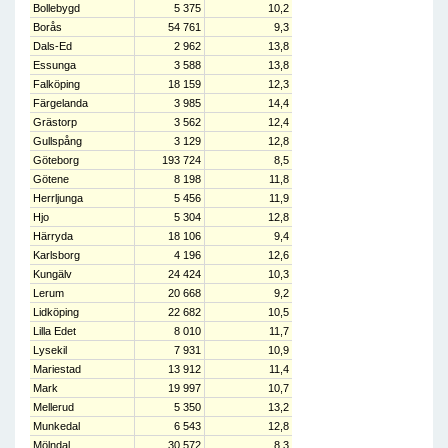
Bollebygd
5 375
10,2
Borås
54 761
9,3
Dals-Ed
2 962
13,8
Essunga
3 588
13,8
Falköping
18 159
12,3
Färgelanda
3 985
14,4
Grästorp
3 562
12,4
Gullspång
3 129
12,8
Göteborg
193 724
8,5
Götene
8 198
11,8
Herrljunga
5 456
11,9
Hjo
5 304
12,8
Härryda
18 106
9,4
Karlsborg
4 196
12,6
Kungälv
24 424
10,3
Lerum
20 668
9,2
Lidköping
22 682
10,5
Lilla Edet
8 010
11,7
Lysekil
7 931
10,9
Mariestad
13 912
11,4
Mark
19 997
10,7
Mellerud
5 350
13,2
Munkedal
6 543
12,8
Mölndal
30 572
8,3