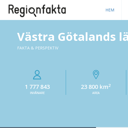
HEM
Västra Götalands l
FAKTA & PERSPEKTIV
2
1 777 843
23 800 km
INVÅNARE
AREA