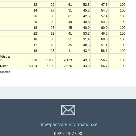
32
29
61
52,5
47,5
100
14
17
31
45,2
54,8
100
26
35
61
42,6
57,4
100
20
29
49
40,8
59,2
100
18
27
45
40,0
60,0
100
22
19
41
53,7
46,3
100
16
35
51
31,4
68,6
100
17
18
35
48,6
51,4
100
18
23
41
43,9
56,1
100
Västra
än
920
1 203
2 123
43,3
56,7
100
Riket
5 424
7 102
12 526
43,3
56,7
100
digheten
info@pantzare-information.se
0920-23 77 90