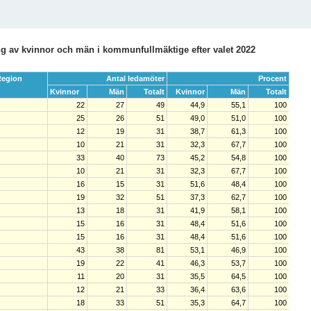
g av kvinnor och män i kommunfullmäktige efter valet 2022
egion
Antal ledamöter
Procent
Kvinnor
Män
Totalt
Kvinnor
Män
Totalt
22
27
49
44,9
55,1
100
25
26
51
49,0
51,0
100
12
19
31
38,7
61,3
100
10
21
31
32,3
67,7
100
33
40
73
45,2
54,8
100
10
21
31
32,3
67,7
100
16
15
31
51,6
48,4
100
19
32
51
37,3
62,7
100
13
18
31
41,9
58,1
100
15
16
31
48,4
51,6
100
15
16
31
48,4
51,6
100
43
38
81
53,1
46,9
100
19
22
41
46,3
53,7
100
11
20
31
35,5
64,5
100
12
21
33
36,4
63,6
100
18
33
51
35,3
64,7
100