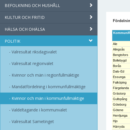
BEFOLKNING OCH HUSHÅLL
KULTUR OCH FRITID
Fördelnin
HÄLSA OCH OHÄLSA
Kommun/R
POLITIK
Ale
Alingsås
Valresultat riksdagsvalet
Bengtsfors
Bollebygd
Valresultat regionvalet
Borås
Dals-Ed
Kvinnor och män i regionfullmäktige
Essunga
Falköping
Mandatfördelning i kommunfullmäktige
Färgelanda
Grästorp
Kvinnor och män i kommunfullmäktige
Gullspång
Göteborg
Valdeltagande i kommunvalet
Götene
Herrljunga
Valresultat Sametinget
Hjo
Härryda