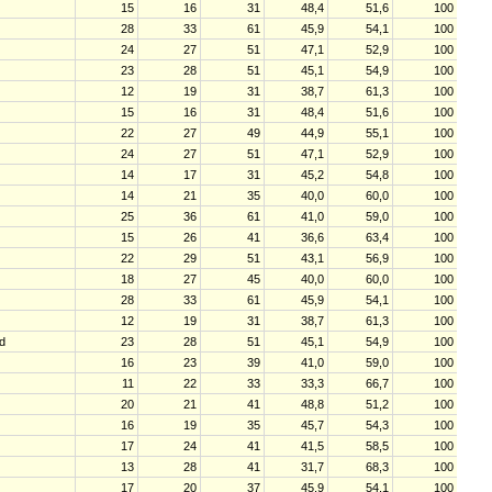
15
16
31
48,4
51,6
100
28
33
61
45,9
54,1
100
24
27
51
47,1
52,9
100
23
28
51
45,1
54,9
100
12
19
31
38,7
61,3
100
15
16
31
48,4
51,6
100
22
27
49
44,9
55,1
100
24
27
51
47,1
52,9
100
14
17
31
45,2
54,8
100
14
21
35
40,0
60,0
100
25
36
61
41,0
59,0
100
15
26
41
36,6
63,4
100
22
29
51
43,1
56,9
100
18
27
45
40,0
60,0
100
28
33
61
45,9
54,1
100
12
19
31
38,7
61,3
100
d
23
28
51
45,1
54,9
100
16
23
39
41,0
59,0
100
11
22
33
33,3
66,7
100
20
21
41
48,8
51,2
100
16
19
35
45,7
54,3
100
17
24
41
41,5
58,5
100
13
28
41
31,7
68,3
100
17
20
37
45,9
54,1
100