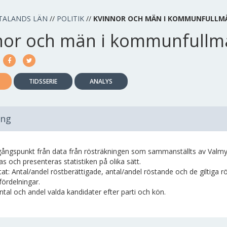
TALANDS LÄN
//
POLITIK
//
KVINNOR OCH MÄN I KOMMUNFULLM
nor och män i kommunfullm
TIDSSERIE
ANALYS
ing
ångspunkt från data från rösträkningen som sammanställts av Valmynd
s och presenteras statistiken på olika sätt.
tat: Antal/andel röstberättigade, antal/andel röstande och de giltiga 
ördelningar.
ntal och andel valda kandidater efter parti och kön.