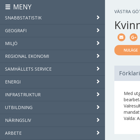
MENY
VÄSTRA GÖ
SNABBSTATISTIK
Kvin
GEOGRAFI
MILJÖ
NULÄGE
REGIONAL EKONOMI
SAMHÄLLETS SERVICE
Förklar
ENERGI
Med utg
INFRASTRUKTUR
bearbeta
Valresul
UTBILDNING
mandatf
Valda: A
NÄRINGSLIV
ARBETE