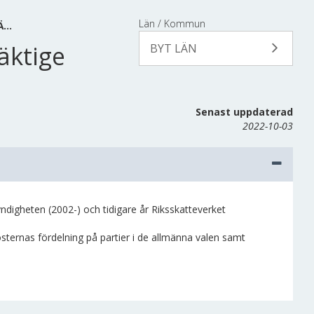
Län / Kommun
Ä…
äktige
BYT LÄN
Senast uppdaterad
2022-10-03
igheten (2002-) och tidigare år Riksskatteverket
rösternas fördelning på partier i de allmänna valen samt