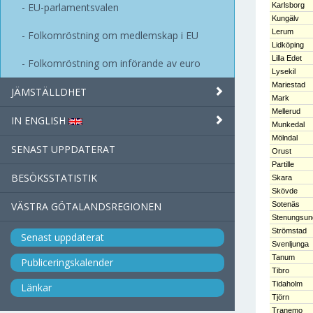
EU-parlamentsvalen
Karlsborg
Kungälv
Lerum
Folkomröstning om medlemskap i EU
Lidköping
Lilla Edet
Folkomröstning om införande av euro
Lysekil
Mariestad
JÄMSTÄLLDHET
Mark
Mellerud
IN ENGLISH
Munkedal
Mölndal
SENAST UPPDATERAT
Orust
Partille
BESÖKSSTATISTIK
Skara
Skövde
VÄSTRA GÖTALANDSREGIONEN
Sotenäs
Stenungsun
Strömstad
Senast uppdaterat
Svenljunga
Tanum
Publiceringskalender
Tibro
Tidaholm
Länkar
Tjörn
Tranemo