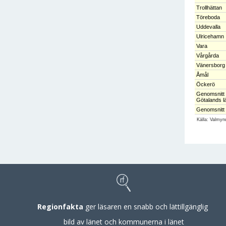
Trollhättan
Töreboda
Uddevalla
Ulricehamn
Vara
Vårgårda
Vänersborg
Åmål
Öckerö
Genomsnitt 
Götalands l
Genomsnitt 
Källa: Valmyn
Regionfakta
ger läsaren en snabb och lättillgänglig
bild av länet och kommunerna i länet