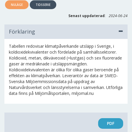
NULÄGE
TIDSSERIE
:
Senast uppdaterad
2024-06-24
Förklaring
Tabellen redovisar klimatpåverkande utsläpp i Sverige, i
koldioxidekvivalenter och fördelade på samhällssektorer.
Koldioxid, metan, dikväveoxid (=lustgas) och sex fluorerade
gaser är medräknade i utsläppsmängden.
Koldioxidekvivalenten är olika för olika gaser beroende på
effekten av klimatpåverkan. Leverantör av data är SMED-
Svenska Miljöemmissionsdata på uppdrag av
Naturvårdsverket och länsstyrelserna i samverkan. Utförliga
data finns på Miljömålsportalen, miljomal.nu
PDF