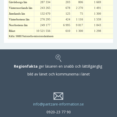
Gävleborgs län
287 334
203
806
1 669
Västernorrlands län
243 265
678
2 270
1 491
Jämtlands län
132 670
125
75
1 300
Västerbottens län
276 295
424
1 116
1 559
Norrbottens län
249 177
6 995
9 817
1 843
Riket
10 521 556
610
1 300
1 298
Källa: SMHI Nationella emissionsdatabasen
Regionfakta
ger läsaren en snabb och lättillgänglig
bild av länet och kommunerna i länet
info@pantzare-information.se
0920-23 77 90