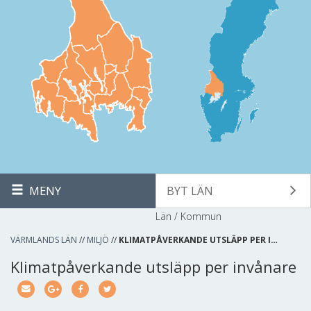
MENY
BYT LÄN
Län / Kommun
VÄRMLANDS LÄN
//
MILJÖ
//
KLIMATPÅVERKANDE UTSLÄPP PER I…
Klimatpåverkande utsläpp per invånare