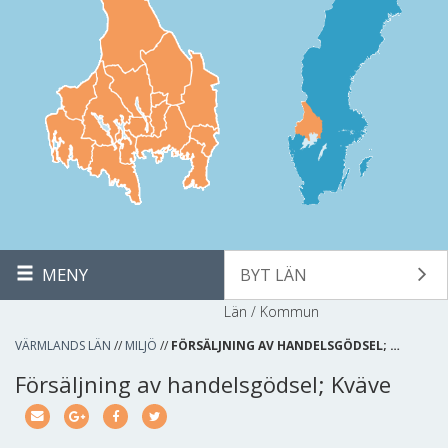
MENY
BYT LÄN
Län / Kommun
VÄRMLANDS LÄN
//
MILJÖ
//
FÖRSÄLJNING AV HANDELSGÖDSEL; …
Försäljning av handelsgödsel; Kväve