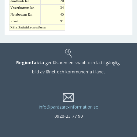
Jämtlands län
20
Västerbottens län
34
Norrbottens län
45
Riket
91
Källa: Statistiska centralbyrån
Regionfakta
ger läsaren en snabb och lättillgänglig
bild av länet och kommunerna i länet
info@pantzare-information.se
0920-23 77 90