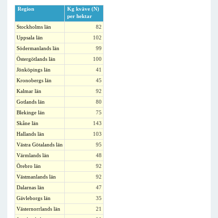
Region
Kg kväve (N)
per hektar
Stockholms län
82
Uppsala län
102
Södermanlands län
99
Östergötlands län
100
Jönköpings län
41
Kronobergs län
45
Kalmar län
92
Gotlands län
80
Blekinge län
75
Skåne län
143
Hallands län
103
Västra Götalands län
95
Värmlands län
48
Örebro län
92
Västmanlands län
92
Dalarnas län
47
Gävleborgs län
35
Västernorrlands län
21