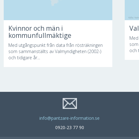
Kvinnor och män i
Va
kommunfullmäktige
Med 
som 
Med utgångspunkt från data från rösträkningen
och t
som sammanställts av Valmyndigheten (2002-)
och tidigare år...
info@pantzare-information.se
0920-23 77 90