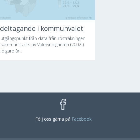
ldeltagande i kommunvalet
utgångspunkt från data från rösträkningen
sammanställts av Valmyndigheten (2002-)
idigare år...
Följ oss gärna på
Facebook