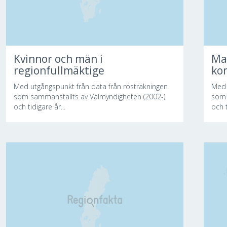
Kvinnor och män i
Ma
regionfullmäktige
ko
Med utgångspunkt från data från rösträkningen
Med 
som sammanställts av Valmyndigheten (2002-)
som 
och tidigare år...
och t