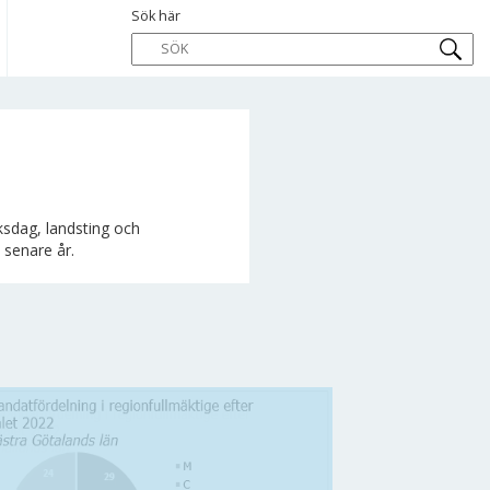
Sök här
riksdag, landsting och
 senare år.