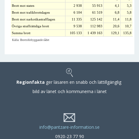
Brott mot staten
2 938
55 913
4,1
5,3
Brott mot trafikbrottslagen
6 104
61 519
6,8
5,8
Brott mot narkotikastrafflagen
11 335
125 142
11,4
11,8
Övriga straffrättsliga brott
9 538
112 983
20,6
10,7
Summa brott
105 133
1 439 163
129,1
135,8
Källa: Brottsförbyggande rådet
Regionfakta
ger läsaren en snabb och lättillgänglig
bild av länet och kommunerna i länet
info@pantzare-information.se
0920-23 77 90