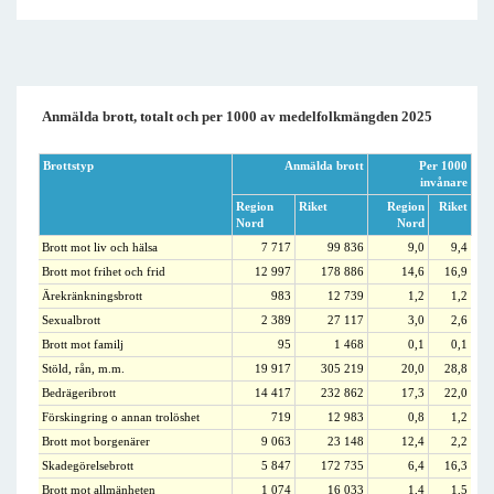
Anmälda brott, totalt och per 1000 av medelfolkmängden 2025
Brottstyp
Anmälda brott
Per 1000
invånare
Region
Riket
Region
Riket
Nord
Nord
Brott mot liv och hälsa
7 717
99 836
9,0
9,4
Brott mot frihet och frid
12 997
178 886
14,6
16,9
Ärekränkningsbrott
983
12 739
1,2
1,2
Sexualbrott
2 389
27 117
3,0
2,6
Brott mot familj
95
1 468
0,1
0,1
Stöld, rån, m.m.
19 917
305 219
20,0
28,8
Bedrägeribrott
14 417
232 862
17,3
22,0
Förskingring o annan trolöshet
719
12 983
0,8
1,2
Brott mot borgenärer
9 063
23 148
12,4
2,2
Skadegörelsebrott
5 847
172 735
6,4
16,3
Brott mot allmänheten
1 074
16 033
1,4
1,5