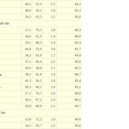
46,5
51,3
2,2
84,5
48,0
50,1
1,9
85,3
34,3
63,5
2,2
85,6
nds län
27,1
70,1
2,8
86,3
36,6
61,5
1,9
86,0
29,1
68,5
2,4
85,4
44,0
53,0
3,0
85,7
34,3
63,0
2,7
84,9
37,1
60,4
2,5
83,8
g
39,9
58,0
2,1
82,5
ng
36,2
61,9
1,9
86,7
41,3
56,2
2,6
85,4
k
30,3
68,1
1,6
85,1
27,3
70,7
2,0
89,0
30,5
67,2
2,3
86,2
29,0
68,9
2,1
84,7
 län
25,8
72,2
2,0
86,6
34,1
63,7
2,2
85,6