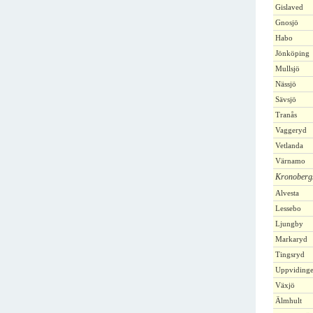
Gislaved
Gnosjö
Habo
Jönköping
Mullsjö
Nässjö
Sävsjö
Tranås
Vaggeryd
Vetlanda
Värnamo
Kronobergs
Alvesta
Lessebo
Ljungby
Markaryd
Tingsryd
Uppviding
Växjö
Älmhult