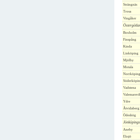
Strängnäs
Trosa
Vingåker
Östergötla
Boxholm
Finspång
Kinda
Linköping
Mjölby
Motala
Norrköpin
Söderköpi
Vadstena
Valemarsvi
Ydre
Åtvidaberg
Ödeshög
Jönköpings
Aneby
Eksjö