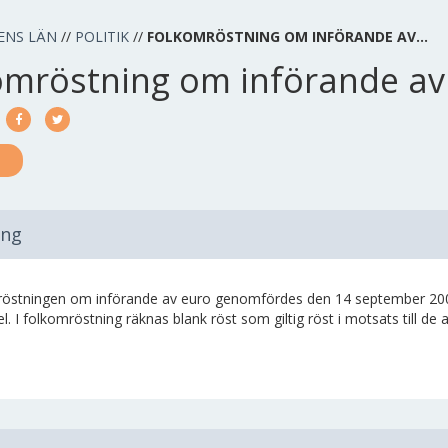
ENS LÄN
//
POLITIK
//
FOLKOMRÖSTNING OM INFÖRANDE AV…
omröstning om införande av
ing
östningen om införande av euro genomfördes den 14 september 2003. T
l. I folkomröstning räknas blank röst som giltig röst i motsats till de