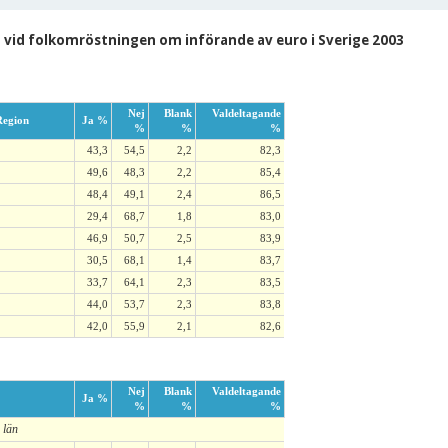
 vid folkomröstningen om införande av euro i Sverige 2003
Nej
Blank
Valdeltagande
egion
Ja %
%
%
%
43,3
54,5
2,2
82,3
49,6
48,3
2,2
85,4
48,4
49,1
2,4
86,5
29,4
68,7
1,8
83,0
46,9
50,7
2,5
83,9
30,5
68,1
1,4
83,7
33,7
64,1
2,3
83,5
44,0
53,7
2,3
83,8
42,0
55,9
2,1
82,6
Nej
Blank
Valdeltagande
Ja %
%
%
%
 län