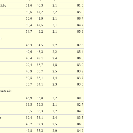
äsby
51,6
46,3
2,1
81,3
50,6
47,2
2,2
85,0
56,0
41,9
2,1
86,7
50,4
47,5
2,1
84,7
54,7
43,2
2,1
85,3
n
43,3
54,5
2,2
82,3
49,6
48,3
2,2
85,4
48,4
49,1
2,4
86,5
29,4
68,7
1,8
83,0
46,9
50,7
2,5
83,9
30,5
68,1
1,4
83,7
33,7
64,1
2,3
83,5
ands län
43,9
53,8
2,2
80,6
38,5
59,3
2,1
82,7
39,5
58,3
2,2
84,8
m
39,4
58,1
2,4
83,5
45,2
52,3
2,5
86,0
42,8
55,3
2,0
84,2