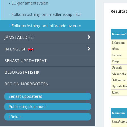
EU-parlamentsvalen
Resultat
Folkomröstning om medlemskap i EU
Folkomröstning om införande av euro
Kommun/R
JÄMSTÄLLDHET
Enköping
IN ENGLISH
Håbo
Knivsta
SENAST UPPDATERAT
Tierp
Uppsala
BESÖKSSTATISTIK
Älvkarleby
Östhammar
REGION NORRBOTTEN
Uppsala län
Riket
Senast uppdaterat
Publiceringskalender
Kommun
Länkar
Stockholms