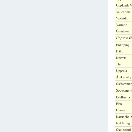
Upplands V
Vallentuna
Vaxholm
Värmdö
Österåker
Uppsala lä
Enköping
Håbo
Knivsta
Tierp
Uppsala
Älvkarleby
Östhammar
Södermanl
Eskilstuna
Flen
Gnesta
Katrinehol
Nyköping
Oxelösund