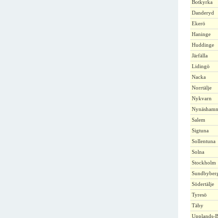
Botkyrka
Danderyd
Ekerö
Haninge
Huddinge
Järfälla
Lidingö
Nacka
Norrtälje
Nykvarn
Nynäsham
Salem
Sigtuna
Sollentuna
Solna
Stockholm
Sundbyber
Södertälje
Tyresö
Täby
Upplands-B