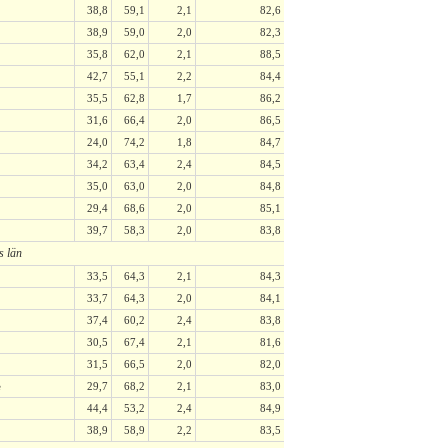
38,8
59,1
2,1
82,6
38,9
59,0
2,0
82,3
35,8
62,0
2,1
88,5
42,7
55,1
2,2
84,4
35,5
62,8
1,7
86,2
31,6
66,4
2,0
86,5
24,0
74,2
1,8
84,7
34,2
63,4
2,4
84,5
35,0
63,0
2,0
84,8
29,4
68,6
2,0
85,1
39,7
58,3
2,0
83,8
 län
33,5
64,3
2,1
84,3
33,7
64,3
2,0
84,1
37,4
60,2
2,4
83,8
30,5
67,4
2,1
81,6
31,5
66,5
2,0
82,0
e
29,7
68,2
2,1
83,0
44,4
53,2
2,4
84,9
38,9
58,9
2,2
83,5