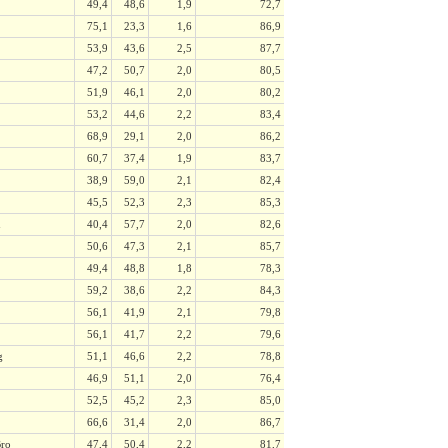
49,4
48,6
1,9
72,7
75,1
23,3
1,6
86,9
53,9
43,6
2,5
87,7
47,2
50,7
2,0
80,5
51,9
46,1
2,0
80,2
53,2
44,6
2,2
83,4
68,9
29,1
2,0
86,2
60,7
37,4
1,9
83,7
38,9
59,0
2,1
82,4
45,5
52,3
2,3
85,3
n
40,4
57,7
2,0
82,6
50,6
47,3
2,1
85,7
49,4
48,8
1,8
78,3
59,2
38,6
2,2
84,3
56,1
41,9
2,1
79,8
56,1
41,7
2,2
79,6
g
51,1
46,6
2,2
78,8
46,9
51,1
2,0
76,4
52,5
45,2
2,3
85,0
66,6
31,4
2,0
86,7
ro
47,4
50,4
2,2
81,7