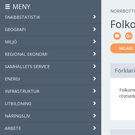
MENY
NORRBOTT
SNABBSTATISTIK
Folk
GEOGRAFI
MILJÖ
NULÄGE
REGIONAL EKONOMI
SAMHÄLLETS SERVICE
Förklar
ENERGI
Folkomr
INFRASTRUKTUR
röstsede
UTBILDNING
NÄRINGSLIV
ARBETE