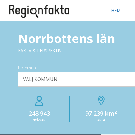
HEM
Norrbottens län
FAKTA & PERSPEKTIV
Kommun
VÄLJ KOMMUN
2
248 943
97 239 km
INVÅNARE
AREA