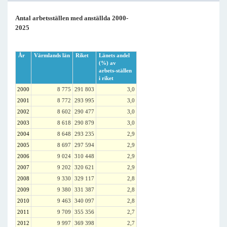
Antal arbetsställen med anställda 2000-
2025
År
Värmlands län
Riket
Länets andel
(%) av
arbets-ställen
i riket
2000
8 775
291 803
3,0
2001
8 772
293 995
3,0
2002
8 602
290 477
3,0
2003
8 618
290 879
3,0
2004
8 648
293 235
2,9
2005
8 697
297 594
2,9
2006
9 024
310 448
2,9
2007
9 202
320 621
2,9
2008
9 330
329 117
2,8
2009
9 380
331 387
2,8
2010
9 463
340 097
2,8
2011
9 709
355 356
2,7
2012
9 997
369 398
2,7