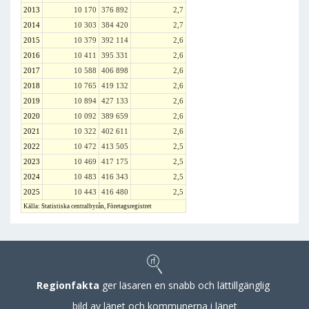
2013
10 170
376 892
2,7
2014
10 303
384 420
2,7
2015
10 379
392 114
2,6
2016
10 411
395 331
2,6
2017
10 588
406 898
2,6
2018
10 765
419 132
2,6
2019
10 894
427 133
2,6
2020
10 092
389 659
2,6
2021
10 322
402 611
2,6
2022
10 472
413 505
2,5
2023
10 469
417 175
2,5
2024
10 483
416 343
2,5
2025
10 443
416 480
2,5
Källa: Statistiska centralbyrån, Företagsregistret
Regionfakta
ger läsaren en snabb och lättillgänglig
bild av länet och kommunerna i länet