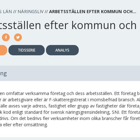
S LÄN
//
NÄRINGSLIV
//
ARBETSSTÄLLEN EFTER KOMMUN OCH…
tsställen efter kommun och
TIDSSERIE
ANALYS
ing
iken omfattar verksamma företag och dess arbetsställen. Ett företag
r är arbetsgivare eller är F-skatteregistrerat i momsbefriad bransch. 
älle avses varje adress, fastighet eller grupp av fastigheter där för
k kod enligt standard för svensk näringsgrensindelning, SNI. Ett före
rivs. Om det bedrivs fler verksamheter inom olika branscher får för
a eller efter omsättning.