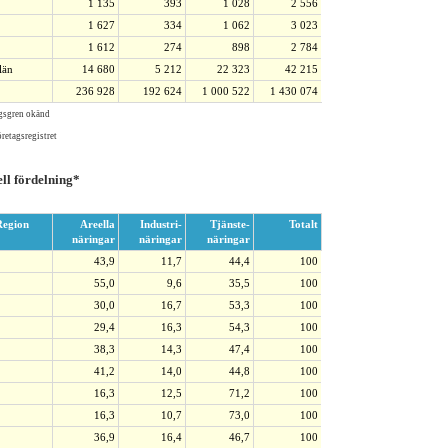
1 135
393
1 028
2 556
1 627
334
1 062
3 023
1 612
274
898
2 784
län
14 680
5 212
22 323
42 215
236 928
192 624
1 000 522
1 430 074
ngsgren okänd
retagsregistret
ll fördelning*
egion
Areella
Industri-
Tjänste-
Totalt
näringar
näringar
näringar
43,9
11,7
44,4
100
55,0
9,6
35,5
100
30,0
16,7
53,3
100
29,4
16,3
54,3
100
38,3
14,3
47,4
100
41,2
14,0
44,8
100
16,3
12,5
71,2
100
16,3
10,7
73,0
100
36,9
16,4
46,7
100