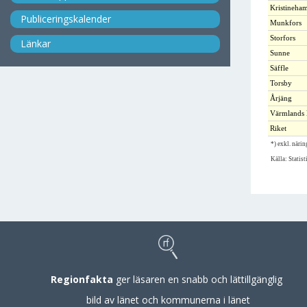
Kristineha
Publiceringskalender
Munkfors
Storfors
Länkar
Sunne
Säffle
Torsby
Årjäng
Värmlands 
Riket
*) exkl. näri
Källa: Statist
Regionfakta
ger läsaren en snabb och lättillgänglig
bild av länet och kommunerna i länet