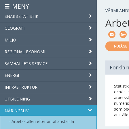
MENY
VÄRMLAND
SNABBSTATISTIK
Arbe
GEOGRAFI
MILJÖ
NULÄGE
REGIONAL EKONOMI
SAMHÄLLETS SERVICE
Förklar
ENERGI
Statist
INFRASTRUKTUR
och/elle
arbetsst
UTBILDNING
numeris
som bed
NÄRINGSLIV
anställd
Arbetsställen efter antal anställda