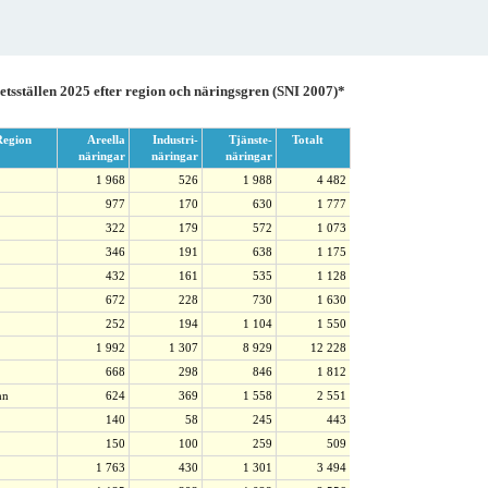
etsställen 2025 efter region och näringsgren (SNI 2007)*
egion
Areella
Industri-
Tjänste-
Totalt
näringar
näringar
näringar
1 968
526
1 988
4 482
977
170
630
1 777
322
179
572
1 073
346
191
638
1 175
432
161
535
1 128
672
228
730
1 630
252
194
1 104
1 550
1 992
1 307
8 929
12 228
668
298
846
1 812
mn
624
369
1 558
2 551
140
58
245
443
150
100
259
509
1 763
430
1 301
3 494