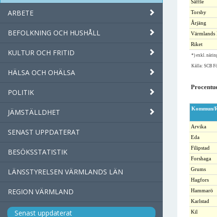
Säffle
ARBETE
Torsby
Årjäng
BEFOLKNING OCH HUSHÅLL
Värmlands 
Riket
KULTUR OCH FRITID
*) exkl. näri
Källa: SCB Fö
HÄLSA OCH OHÄLSA
Procentue
POLITIK
Kommun/R
JÄMSTÄLLDHET
Arvika
SENAST UPPDATERAT
Eda
Filipstad
BESÖKSSTATISTIK
Forshaga
Grums
LÄNSSTYRELSEN VÄRMLANDS LÄN
Hagfors
REGION VÄRMLAND
Hammarö
Karlstad
Senast uppdaterat
Kil