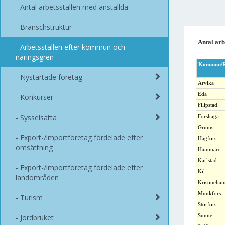
Antal arbetsställen med anställda
Branschstruktur
Antal arb
Arbetsställen efter kommun och
näringsgren
Kommun/R
Nystartade företag
Arvika
Eda
Konkurser
Filipstad
Sysselsatta
Forshaga
Grums
Export-/importföretag fördelade efter
Hagfors
omsättning
Hammarö
Karlstad
Export-/importföretag fördelade efter
Kil
landområden
Kristineha
Munkfors
Turism
Storfors
Jordbruket
Sunne