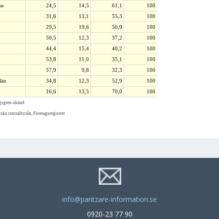
mn
24,5
14,5
61,1
100
31,6
13,1
55,3
100
29,5
19,6
50,9
100
50,5
12,3
37,2
100
44,4
15,4
40,2
100
53,8
11,0
35,1
100
57,9
9,8
32,3
100
län
34,8
12,3
52,9
100
16,6
13,5
70,0
100
ngsgren okänd
iska centralbyrån, Företagsregistret
info@pantzare-information.se
0920-23 77 90