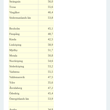
Strängnäs
56,0
Trosa
55,6
Vingåker
46,4
Södermanlands län
53,8
Boxholm
45,1
Finspång
48,7
Kinda
42,5
Linköping
58,9
Mjölby
51,7
Motala
50,8
Norrköping
54,6
Söderköping
53,2
Vadstena
55,5
Valdemarsvik
47,5
Ydre
35,6
Åtvidaberg
47,2
Ödeshög
45,4
Östergötlands län
53,9
Aneby
34,8