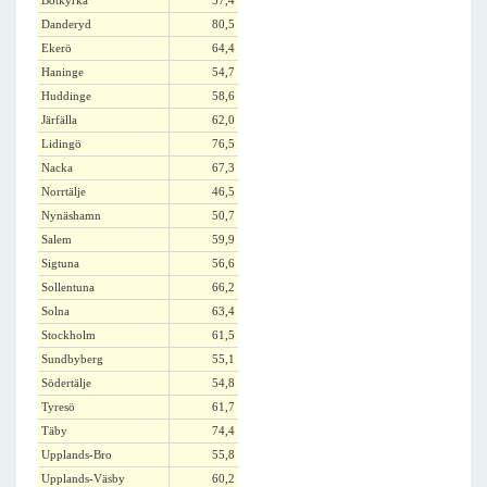
Botkyrka
57,4
Danderyd
80,5
Ekerö
64,4
Haninge
54,7
Huddinge
58,6
Järfälla
62,0
Lidingö
76,5
Nacka
67,3
Norrtälje
46,5
Nynäshamn
50,7
Salem
59,9
Sigtuna
56,6
Sollentuna
66,2
Solna
63,4
Stockholm
61,5
Sundbyberg
55,1
Södertälje
54,8
Tyresö
61,7
Täby
74,4
Upplands-Bro
55,8
Upplands-Väsby
60,2