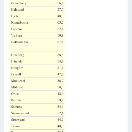
Falkenberg
56,6
Halmstad
57,7
Hylte
48,3
Kungsbacka
63,2
Laholm
52,4
Varberg
56,9
Hallands län
57,8
Göteborg
56,3
Härryda
54,8
Kungälv
51,1
Lysekil
47,6
Munkedal
36,7
Mölndal
56,3
Orust
45,9
Partille
59,0
Sotenäs
54,9
Stenungsund
52,1
Strömstad
44,2
Tanum
40,5