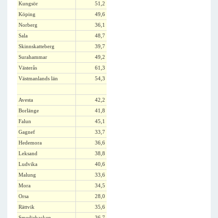
Kungsör
51,2
Köping
49,6
Norberg
36,1
Sala
48,7
Skinnskatteberg
39,7
Surahammar
49,2
Västerås
61,3
Västmanlands län
54,3
Avesta
42,2
Borlänge
41,8
Falun
45,1
Gagnef
33,7
Hedemora
36,6
Leksand
38,8
Ludvika
40,6
Malung
33,6
Mora
34,5
Orsa
28,0
Rättvik
35,6
Smedjebacken
36,7