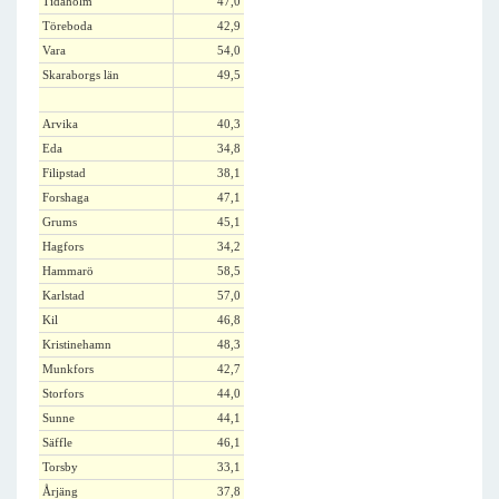
Tidaholm
47,0
Töreboda
42,9
Vara
54,0
Skaraborgs län
49,5
Arvika
40,3
Eda
34,8
Filipstad
38,1
Forshaga
47,1
Grums
45,1
Hagfors
34,2
Hammarö
58,5
Karlstad
57,0
Kil
46,8
Kristinehamn
48,3
Munkfors
42,7
Storfors
44,0
Sunne
44,1
Säffle
46,1
Torsby
33,1
Årjäng
37,8