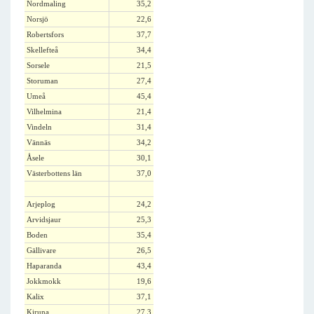
Nordmaling
35,2
Norsjö
22,6
Robertsfors
37,7
Skellefteå
34,4
Sorsele
21,5
Storuman
27,4
Umeå
45,4
Vilhelmina
21,4
Vindeln
31,4
Vännäs
34,2
Åsele
30,1
Västerbottens län
37,0
Arjeplog
24,2
Arvidsjaur
25,3
Boden
35,4
Gällivare
26,5
Haparanda
43,4
Jokkmokk
19,6
Kalix
37,1
Kiruna
27,3