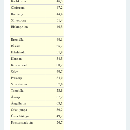
Karlskrona
46,5
Olofström
47,2
Ronneby
44,6
Sölvesborg
51,4
Blekinge län
46,5
Bromölla
48,1
Båstad
65,7
Hässleholm
51,9
Klippan
54,5
Kristianstad
60,7
Osby
48,7
Perstorp
54,0
Simrishamn
57,6
Tomelilla
55,8
Åstorp
57,2
Ängelholm
63,1
Örkelljunga
50,2
Östra Göinge
49,7
Kristianstads län
56,7