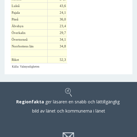
Luleå
43,6
Pajala
24,1
Piteå
36,0
Älvsbyn
23,4
Överkalix
29,7
Övertorneå
34,1
Norrbottens län
34,8
Riket
52,3
Källa: Valmyndigheten
Regionfakta
ger läsaren en snabb och lättillgänglig
bild av länet och kommunerna i länet