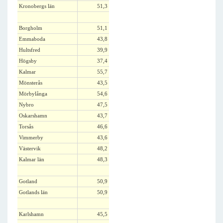
Kronobergs län
51,3
Borgholm
51,1
Emmaboda
43,8
Hultsfred
39,9
Högsby
37,4
Kalmar
55,7
Mönsterås
43,5
Mörbylånga
54,6
Nybro
47,5
Oskarshamn
43,7
Torsås
46,6
Vimmerby
43,6
Västervik
48,2
Kalmar län
48,3
Gotland
50,9
Gotlands län
50,9
Karlshamn
45,5