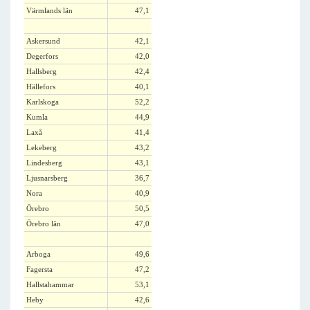
Värmlands län
47,1
Askersund
42,1
Degerfors
42,0
Hallsberg
42,4
Hällefors
40,1
Karlskoga
52,2
Kumla
44,9
Laxå
41,4
Lekeberg
43,2
Lindesberg
43,1
Ljusnarsberg
36,7
Nora
40,9
Örebro
50,5
Örebro län
47,0
Arboga
49,6
Fagersta
47,2
Hallstahammar
53,1
Heby
42,6