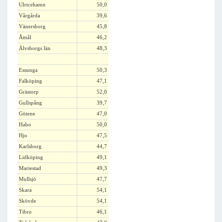
Ulricehamn
50,0
Vårgårda
39,6
Vänersborg
45,8
Åmål
46,2
Älvsborgs län
48,3
Essunga
50,3
Falköping
47,1
Grästorp
52,0
Gullspång
39,7
Götene
47,0
Habo
50,0
Hjo
47,5
Karlsborg
44,7
Lidköping
49,1
Mariestad
49,3
Mullsjö
47,7
Skara
54,1
Skövde
54,1
Tibro
46,1