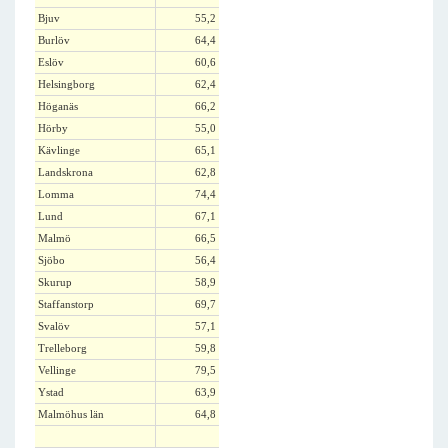
Bjuv
55,2
Burlöv
64,4
Eslöv
60,6
Helsingborg
62,4
Höganäs
66,2
Hörby
55,0
Kävlinge
65,1
Landskrona
62,8
Lomma
74,4
Lund
67,1
Malmö
66,5
Sjöbo
56,4
Skurup
58,9
Staffanstorp
69,7
Svalöv
57,1
Trelleborg
59,8
Vellinge
79,5
Ystad
63,9
Malmöhus län
64,8