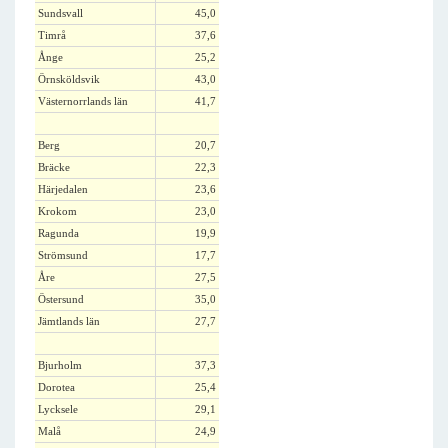
Sundsvall
45,0
Timrå
37,6
Ånge
25,2
Örnsköldsvik
43,0
Västernorrlands län
41,7
Berg
20,7
Bräcke
22,3
Härjedalen
23,6
Krokom
23,0
Ragunda
19,9
Strömsund
17,7
Åre
27,5
Östersund
35,0
Jämtlands län
27,7
Bjurholm
37,3
Dorotea
25,4
Lycksele
29,1
Malå
24,9