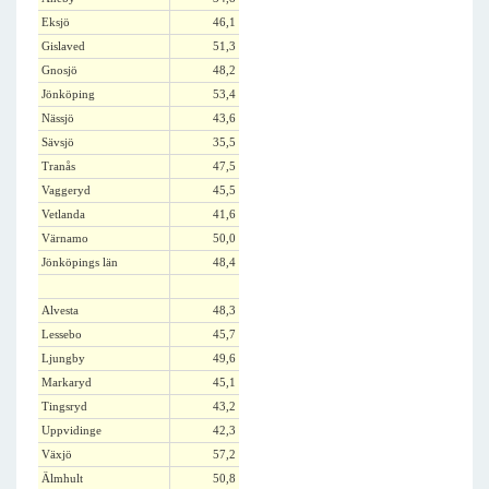
Eksjö
46,1
Gislaved
51,3
Gnosjö
48,2
Jönköping
53,4
Nässjö
43,6
Sävsjö
35,5
Tranås
47,5
Vaggeryd
45,5
Vetlanda
41,6
Värnamo
50,0
Jönköpings län
48,4
Alvesta
48,3
Lessebo
45,7
Ljungby
49,6
Markaryd
45,1
Tingsryd
43,2
Uppvidinge
42,3
Växjö
57,2
Älmhult
50,8