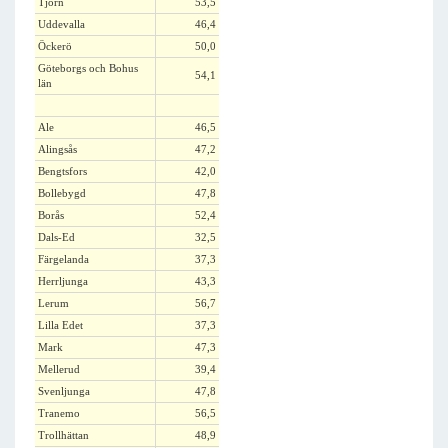
Tjörn
53,5
Uddevalla
46,4
Öckerö
50,0
Göteborgs och Bohus
54,1
län
Ale
46,5
Alingsås
47,2
Bengtsfors
42,0
Bollebygd
47,8
Borås
52,4
Dals-Ed
32,5
Färgelanda
37,3
Herrljunga
43,3
Lerum
56,7
Lilla Edet
37,3
Mark
47,3
Mellerud
39,4
Svenljunga
47,8
Tranemo
56,5
Trollhättan
48,9