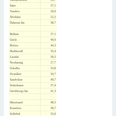
Säter
37,1
Vansbro
26,6
Älvdalen
22,2
Dalarnas län
38,7
Bollnäs
37,1
Gävle
49,0
Hofors
44,3
Hudiksvall
33,4
Ljusdal
30,5
Nordanstig
27,7
Ockelbo
33,8
Ovanåker
34,7
Sandviken
49,7
Söderhamn
37,4
Gävleborgs län
41,3
Härnösand
48,5
Kramfors
38,7
Sollefteå
32,6