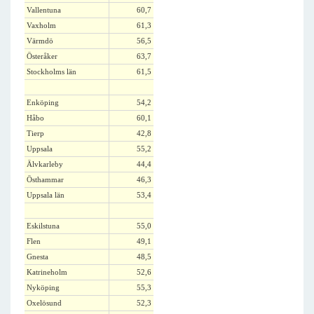
Vallentuna
60,7
Vaxholm
61,3
Värmdö
56,5
Österåker
63,7
Stockholms län
61,5
Enköping
54,2
Håbo
60,1
Tierp
42,8
Uppsala
55,2
Älvkarleby
44,4
Östhammar
46,3
Uppsala län
53,4
Eskilstuna
55,0
Flen
49,1
Gnesta
48,5
Katrineholm
52,6
Nyköping
55,3
Oxelösund
52,3