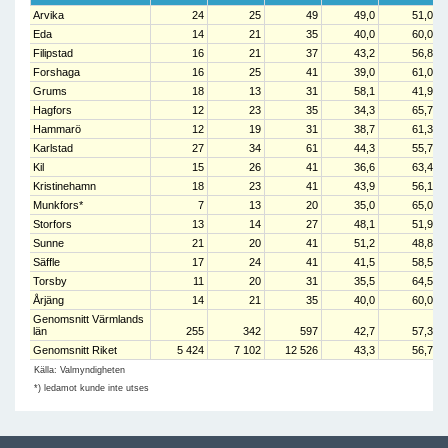
Arvika
24
25
49
49,0
51,0
Eda
14
21
35
40,0
60,0
Filipstad
16
21
37
43,2
56,8
Forshaga
16
25
41
39,0
61,0
Grums
18
13
31
58,1
41,9
Hagfors
12
23
35
34,3
65,7
Hammarö
12
19
31
38,7
61,3
Karlstad
27
34
61
44,3
55,7
Kil
15
26
41
36,6
63,4
Kristinehamn
18
23
41
43,9
56,1
Munkfors*
7
13
20
35,0
65,0
Storfors
13
14
27
48,1
51,9
Sunne
21
20
41
51,2
48,8
Säffle
17
24
41
41,5
58,5
Torsby
11
20
31
35,5
64,5
Årjäng
14
21
35
40,0
60,0
Genomsnitt Värmlands
län
255
342
597
42,7
57,3
Genomsnitt Riket
5 424
7 102
12 526
43,3
56,7
Källa: Valmyndigheten
*) ledamot kunde inte utses