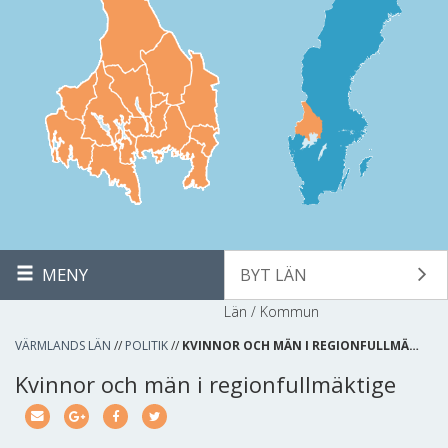
MENY
BYT LÄN
Län / Kommun
VÄRMLANDS LÄN
//
POLITIK
//
KVINNOR OCH MÄN I REGIONFULLMÄ…
Kvinnor och män i regionfullmäktige