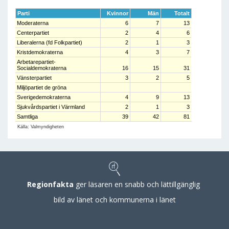
Parti
Kvinnor
Män
Totalt
Moderaterna
6
7
13
Centerpartiet
2
4
6
Liberalerna (fd Folkpartiet)
2
1
3
Kristdemokraterna
4
3
7
Arbetarepartiet-
Socialdemokraterna
16
15
31
Vänsterpartiet
3
2
5
Miljöpartiet de gröna
Sverigedemokraterna
4
9
13
Sjukvårdspartiet i Värmland
2
1
3
Samtliga
39
42
81
Källa: Valmyndigheten
Regionfakta
ger läsaren en snabb och lättillgänglig
bild av länet och kommunerna i länet