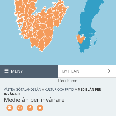
MENY
BYT LÄN
Län / Kommun
VÄSTRA GÖTALANDS LÄN
//
KULTUR OCH FRITID
//
MEDIELÅN PER
INVÅNARE
Medielån per invånare