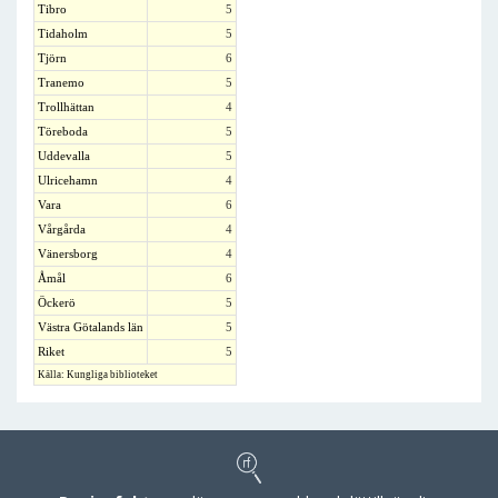
Tibro
5
Tidaholm
5
Tjörn
6
Tranemo
5
Trollhättan
4
Töreboda
5
Uddevalla
5
Ulricehamn
4
Vara
6
Vårgårda
4
Vänersborg
4
Åmål
6
Öckerö
5
Västra Götalands län
5
Riket
5
Källa: Kungliga biblioteket