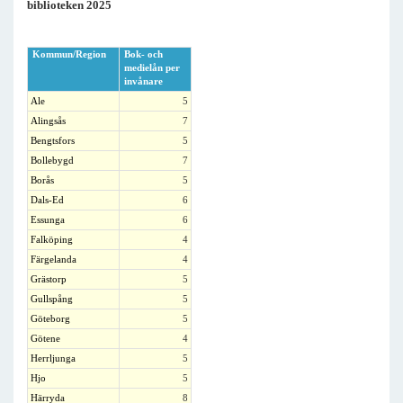
biblioteken 2025
Kommun/Region
Bok- och
medielån per
invånare
Ale
5
Alingsås
7
Bengtsfors
5
Bollebygd
7
Borås
5
Dals-Ed
6
Essunga
6
Falköping
4
Färgelanda
4
Grästorp
5
Gullspång
5
Göteborg
5
Götene
4
Herrljunga
5
Hjo
5
Härryda
8