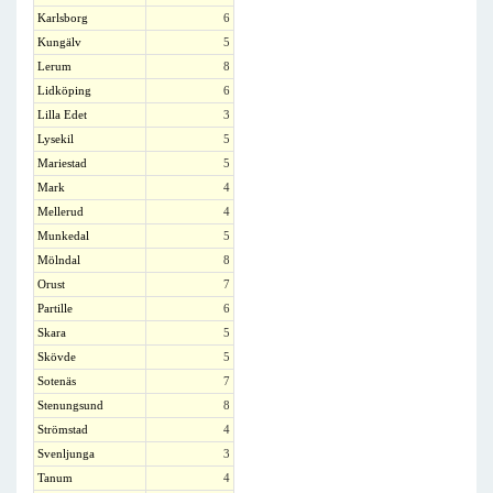
Karlsborg
6
Kungälv
5
Lerum
8
Lidköping
6
Lilla Edet
3
Lysekil
5
Mariestad
5
Mark
4
Mellerud
4
Munkedal
5
Mölndal
8
Orust
7
Partille
6
Skara
5
Skövde
5
Sotenäs
7
Stenungsund
8
Strömstad
4
Svenljunga
3
Tanum
4