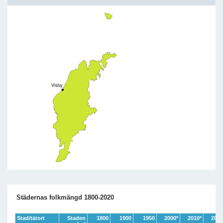
Städernas folkmängd 1800-2020
Stad/tätort
Staden
1800
1900
1950
2000*
2010*
2020