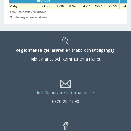
grundad
Visby
okänt
3 730
8 376
14 751
22 017
22 593
24 95
Källa: Statistiska centralbyrån
*) Folkmängden avser tätorten
Regionfakta
ger läsaren en snabb och lättillgänglig
bild av länet och kommunerna i länet
info@pantzare-information.se
0920-23 77 90