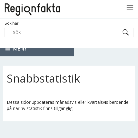
Tog
Sök här
navi
MENY
Snabbstatistik
Dessa sidor uppdateras månadsvis eller kvartalsvis beroende
på när ny statistik finns tillgänglig.