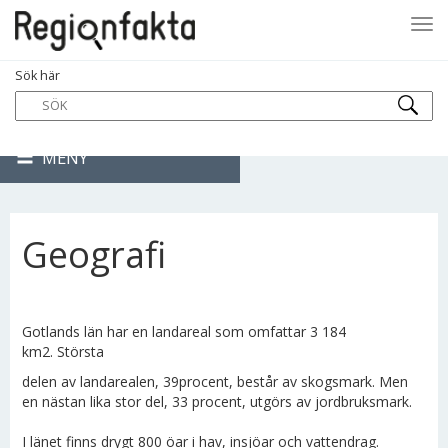
Tog
Sök här
navi
MENY
Geografi
Gotlands län har en landareal som omfattar 3 184
km2. Största
delen av landarealen, 39procent, består av skogsmark. Men
en nästan lika stor del, 33 procent, utgörs av jordbruksmark.
I länet finns drygt 800 öar i hav, insjöar och vattendrag.