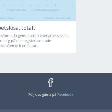
etslösa, totalt
tsförmedlingens statistik över arbetslöshet
rar sig på den registerbaserade
tskraften och omfattar...
Följ oss gärna på
Facebook