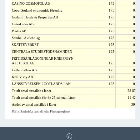
CASINO COSMOPOL AB
175
0,6
Coop Gotland ekonomisk förening
175
0,6
Gotland Hotels & Properties AB
175
0,6
Guteskolan AB
175
0,6
Protos AB
175
0,6
Samhall Aktiebolag
175
0,6
SKATTEVERKET
175
0,6
CENTRALA STUDIESTÖDSNÄMNDEN
125
0,4
FRITIDSANLÄGGNINGAR KNEIPPBYN
AKTIEBOLAG
125
0,4
GotlandsBuss AB
125
0,4
KSR Visby AB
125
0,4
LÄNSSTYRELSEN I GOTLANDS LÄN
125
0,4
Totalt antal anställda i länet
28 874
Totalt antal anställda för de 25 största i länet
11 425
Andel av antal anställda i länet
39,6
Källa: Statistiska centralbyrån, Företagsregistret