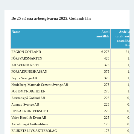
De 25 största arbetsgivarna 2025. Gotlands län
Namn
Antal
Andel av
anställda
totalt antal
anställda i
länet
REGION GOTLAND
6 275
21,7
FÖRSVARSMAKTEN
425
1,5
AB SVENSKA SPEL
375
1,3
FÖRSÄKRINGSKASSAN
375
1,3
PayEx Sverige AB
325
1,1
Heidelberg Materials Cement Sverige AB
275
1,0
POLISMYNDIGHETEN
275
1,0
Assistans på Gotland AB
225
0,8
Attendo Sverige AB
225
0,8
UPPSALA UNIVERSITET
225
0,8
Visby Hotell & Event AB
225
0,8
Aktiebolaget Gotlandshem
175
0,6
BRUKETS LIVS AKTIEBOLAG
175
0,6