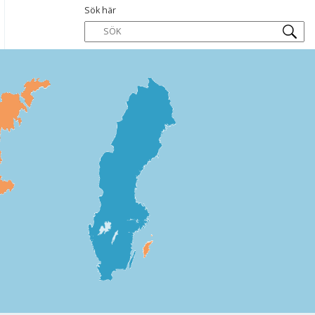
Sök här