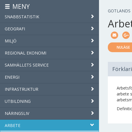
MENY
GOTLANDS
SNABBSTATISTIK
Arbet
GEOGRAFI
MILJÖ
NULÄGE
REGIONAL EKONOMI
SAMHÄLLETS SERVICE
Förklar
ENERGI
Arbetsf
INFRASTRUKTUR
arbete 
arbetsm
UTBILDNING
Definit
NÄRINGSLIV
ARBETE