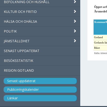
BEFOLKNING OCH HUSHÅLL
Öppet arb
KULTUR OCH FRITID
Årsmedel
HÄLSA OCH OHÄLSA
Kommun/R
POLITIK
Gotland
JÄMSTÄLLDHET
Gotlands lä
Riket
SENAST UPPDATERAT
Källa: Arbet
BESÖKSSTATISTIK
REGION GOTLAND
Senast uppdaterat
Publiceringskalender
Länkar