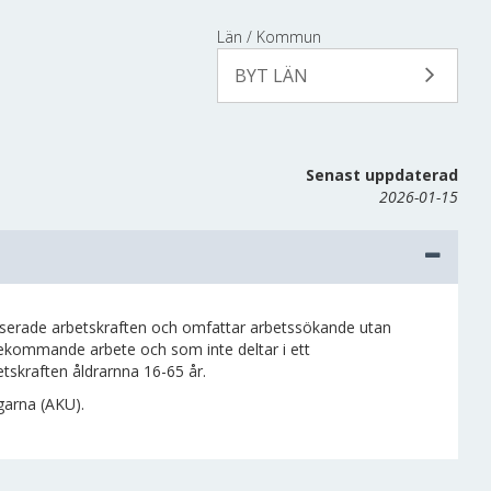
Län / Kommun
BYT LÄN
Senast uppdaterad
2026-01-15
baserade arbetskraften och omfattar arbetssökande utan
ekommande arbete och som inte deltar i ett
tskraften åldrarnna 16-65 år.
garna (AKU).