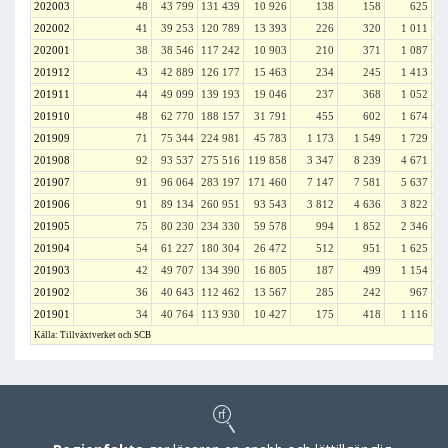
202003
48
43 799
131 439
10 926
138
158
625
202002
41
39 253
120 789
13 393
226
320
1 011
202001
38
38 546
117 242
10 903
210
371
1 087
201912
43
42 889
126 177
15 463
234
245
1 413
201911
44
49 099
139 193
19 046
237
368
1 052
201910
48
62 770
188 157
31 791
455
602
1 674
201909
71
75 344
224 981
45 783
1 173
1 549
1 729
201908
92
93 537
275 516
119 858
3 347
8 239
4 671
201907
91
96 064
283 197
171 460
7 147
7 581
5 637
201906
91
89 134
260 951
93 543
3 812
4 636
3 822
201905
75
80 230
234 330
59 578
994
1 852
2 346
201904
54
61 227
180 304
26 472
512
951
1 625
201903
42
49 707
134 390
16 805
187
499
1 154
201902
36
40 643
112 462
13 567
285
242
967
201901
34
40 764
113 930
10 427
175
418
1 116
Källa: Tillväxtverket och SCB