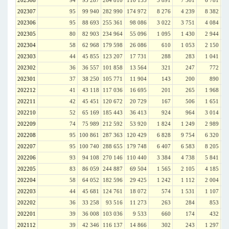
202308
94
93 287
264 810
110 155
3 891
7 501
6 781
202307
95
99 940
282 990
174 972
8 276
4 239
8 382
202306
95
88 693
255 361
98 086
3 022
3 751
4 084
202305
80
82 903
234 964
55 096
1 095
1 430
2 944
202304
58
62 968
179 598
26 086
610
1 053
2 150
202303
44
45 855
123 207
17 731
288
283
1 041
202302
36
36 557
101 858
13 564
321
247
772
202301
37
38 250
105 771
11 904
143
200
890
202212
41
43 118
117 036
16 695
201
265
1 968
202211
42
45 451
120 672
20 729
167
506
1 651
202210
52
65 169
185 443
36 413
924
964
3 014
202209
74
75 989
212 592
53 920
1 824
1 249
2 989
202208
95
100 861
287 363
120 429
6 828
9 754
6 320
202207
95
100 740
288 655
179 748
6 407
6 583
8 205
202206
93
94 108
270 146
110 440
3 384
4 738
5 841
202205
83
86 059
244 887
69 504
1 565
2 105
4 185
202204
58
64 052
182 596
29 425
1 242
1 112
2 004
202203
44
45 681
124 761
18 072
574
1 531
1 107
202202
36
33 258
93 516
11 273
263
284
853
202201
39
36 008
103 036
9 533
660
174
432
202112
39
42 346
116 137
14 866
302
243
1 297