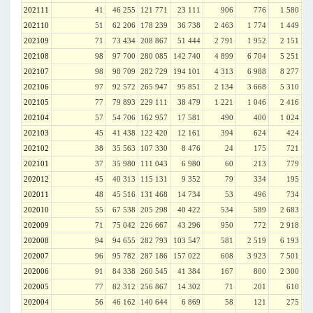
202111
41
46 255
121 771
23 111
906
776
1 580
202110
51
62 206
178 239
36 738
2 463
1 774
1 449
202109
71
73 434
208 867
51 444
2 791
1 952
2 151
202108
98
97 700
280 085
142 740
4 899
6 704
5 251
202107
98
98 709
282 729
194 101
4 313
6 988
8 277
202106
97
92 572
265 947
95 851
2 134
3 668
5 310
202105
77
79 893
229 111
38 479
1 221
1 046
2 416
202104
57
54 706
162 957
17 581
490
400
1 024
202103
45
41 438
122 420
12 161
394
624
424
202102
38
35 563
107 330
8 476
24
175
721
202101
37
35 980
111 043
6 980
60
213
779
202012
45
40 313
115 131
9 352
79
334
195
202011
48
45 516
131 468
14 734
53
496
734
202010
55
67 538
205 298
40 422
534
589
2 683
202009
71
75 042
226 667
43 296
950
772
2 918
202008
94
94 655
282 793
103 547
581
2 519
6 193
202007
96
95 782
287 186
157 022
608
3 923
7 501
202006
91
84 338
260 545
41 384
167
800
2 300
202005
77
82 312
256 867
14 302
71
201
610
202004
56
46 162
140 644
6 869
58
121
275