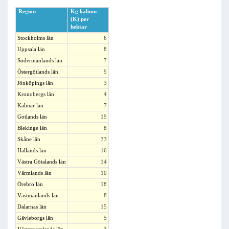
Region
Kg kalium
(K) per
hektar
Stockholms län
6
Uppsala län
8
Södermanlands län
7
Östergötlands län
9
Jönköpings län
3
Kronobergs län
4
Kalmar län
7
Gotlands län
19
Blekinge län
8
Skåne län
33
Hallands län
16
Västra Götalands län
14
Värmlands län
10
Örebro län
18
Västmanlands län
8
Dalarnas län
15
Gävleborgs län
5