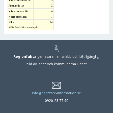
Västernorrlands län
3
Jämtlands län
2
Västerbottens län
4
Norrbottens län
7
Riket
14
Källa: Statistiska centralbyrån
Regionfakta
ger läsaren en snabb och lättillgänglig
bild av länet och kommunerna i länet
info@pantzare-information.se
0920-23 77 90