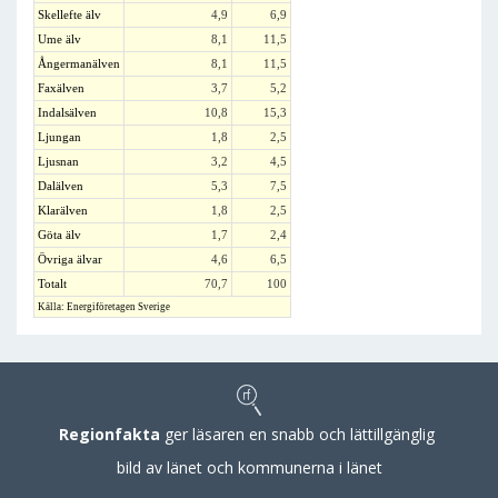
Skellefte älv
4,9
6,9
Ume älv
8,1
11,5
Ångermanälven
8,1
11,5
Faxälven
3,7
5,2
Indalsälven
10,8
15,3
Ljungan
1,8
2,5
Ljusnan
3,2
4,5
Dalälven
5,3
7,5
Klarälven
1,8
2,5
Göta älv
1,7
2,4
Övriga älvar
4,6
6,5
Totalt
70,7
100
Källa: Energiföretagen Sverige
Regionfakta
ger läsaren en snabb och lättillgänglig
bild av länet och kommunerna i länet