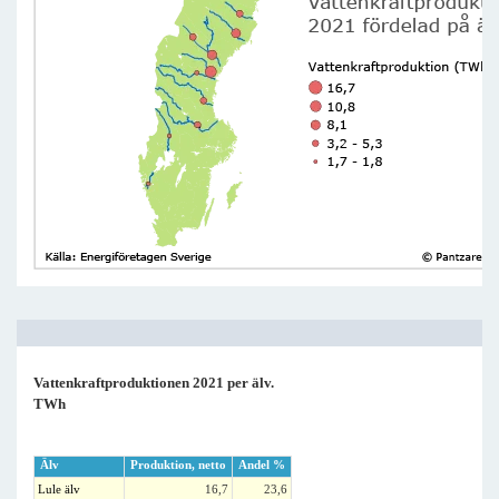
Vattenkraftproduktionen 2021 per älv.
TWh
Älv
Produktion, netto
Andel %
Lule älv
16,7
23,6