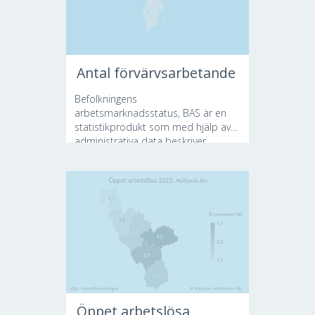
Antal förvärvsarbetande
Befolkningens
arbetsmarknadsstatus, BAS är en
statistikprodukt som med hjälp av
administrativa data beskriver
utbudet...
Öppet arbetslösa