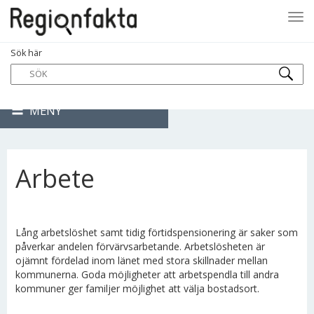
Tog
Sök här
navi
MENY
Arbete
Lång arbetslöshet samt tidig förtidspensionering är saker som
påverkar andelen förvärvsarbetande. Arbetslösheten är
ojämnt fördelad inom länet med stora skillnader mellan
kommunerna. Goda möjligheter att arbetspendla till andra
kommuner ger familjer möjlighet att välja bostadsort.