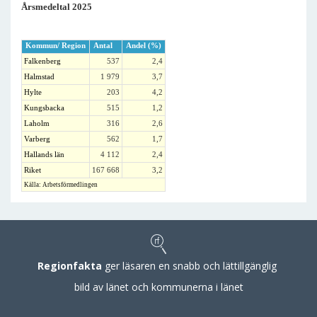
Årsmedeltal 2025
Kommun/ Region
Antal
Andel (%)
Falkenberg
537
2,4
Halmstad
1 979
3,7
Hylte
203
4,2
Kungsbacka
515
1,2
Laholm
316
2,6
Varberg
562
1,7
Hallands län
4 112
2,4
Riket
167 668
3,2
Källa: Arbetsförmedlingen
Regionfakta
ger läsaren en snabb och lättillgänglig
bild av länet och kommunerna i länet