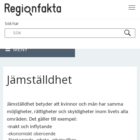
Tog
Sök här
navi
MENY
Jämställdhet
Jämställdhet betyder att kvinnor och män har samma
möjligheter, rättigheter och skyldigheter inom livets alla
områden. Det gäller till exempel:
-makt och inflytande
-ekonomiskt oberoende
-företagande, arbete, arbetsvillkor