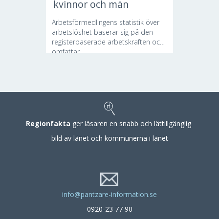
kvinnor och män
Arbetsförmedlingens statistik över
arbetslöshet baserar sig på den
registerbaserade arbetskraften och
omfattar...
Regionfakta
ger läsaren en snabb och lättillgänglig
bild av länet och kommunerna i länet
info@pantzare-information.se
0920-23 77 90