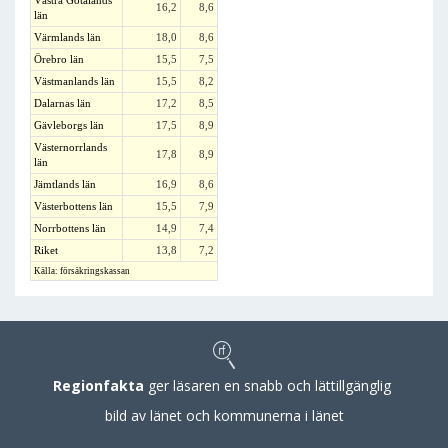
Västra Götalands
16,2
8,6
län
Värmlands län
18,0
8,6
Örebro län
15,5
7,5
Västmanlands län
15,5
8,2
Dalarnas län
17,2
8,5
Gävleborgs län
17,5
8,9
Västernorrlands
17,8
8,9
län
Jämtlands län
16,9
8,6
Västerbottens län
15,5
7,9
Norrbottens län
14,9
7,4
Riket
13,8
7,2
Källa: försäkringskassan
Regionfakta
ger läsaren en snabb och lättillgänglig
bild av länet och kommunerna i länet