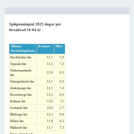
Sjukpenningtal 2025 dagar per
försäkrad 16-64 år
Allmän
Kvinnor
Män
försäkringskassa
Stockholms län
11,1
5,9
Uppsala län
13,5
7,2
Södermanlands
15,8
8,3
län
Östergötlands län
14,1
6,9
Jönköpings län
14,1
7,4
Kronobergs län
13,2
6,9
Kalmar län
13,0
7,1
Gotlands län
10,8
5,7
Blekinge län
13,3
6,8
Skåne län
11,8
6,3
Hallands län
13,7
7,3