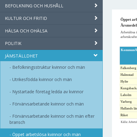
BEFOLKNING OCH HUSHÅLL
KULTUR OCH FRITID
Öppet arb
Årsmedel
HÄLSA OCH OHÄLSA
Arbetslösa 
arbetskraft
POLITIK
Kommun/R
JÄMSTÄLLDHET
Befolkningsstruktur kvinnor och män
Falkenberg
Halmstad
Utrikesfödda kvinnor och män
Hylte
Kungsback
Nystartade företag ledda av kvinnor
Laholm
Varberg
Förvärvsarbetande kvinnor och män
Hallands lä
Förvärvsarbetande kvinnor och män efter
Riket
bransch
Källa: Arbet
Öppet arbetslösa kvinnor och män