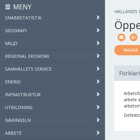
MENY
HALLANDS 
SNABBSTATISTIK
Öppe
GEOGRAFI
MILJÖ
NULÄGE
REGIONAL EKONOMI
SAMHÄLLETS SERVICE
Förklar
ENERGI
Arbetsf
INFRASTRUKTUR
arbete 
arbetsm
UTBILDNING
Definit
NÄRINGSLIV
ARBETE