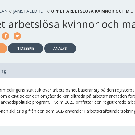
LÄN
//
JÄMSTÄLLDHET
//
ÖPPET ARBETSLÖSA KVINNOR OCH M…
t arbetslösa kvinnor och m
TIDSSERIE
ANALYS
ing
örmedlingens statistik över arbetslöshet baserar sig på den register
som aktivt söker och omgående kan tillträda på arbetsmarknaden för
arknadspolitiskt program. Fr.o.m 2023 omfattar den registrerade arbe
ionen skiljer sig från den som SCB använder i arbetskraftsundersöknin