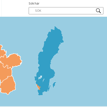
Sök här