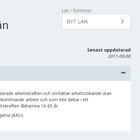
Län / Kommun
än
BYT LÄN
Senast uppdaterad
2011-09-08
baserade arbetskraften och omfattar arbetssökande utan
ekommande arbete och som inte deltar i ett
tskraften åldrarnna 16-65 år.
garna (AKU).