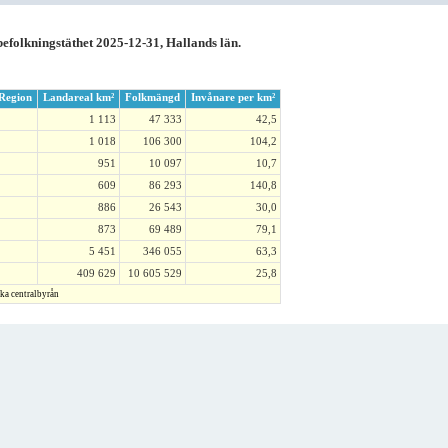
befolkningstäthet 2025-12-31, Hallands län.
Region
Landareal km²
Folkmängd
Invånare per km²
1 113
47 333
42,5
1 018
106 300
104,2
951
10 097
10,7
609
86 293
140,8
886
26 543
30,0
873
69 489
79,1
5 451
346 055
63,3
409 629
10 605 529
25,8
ska centralbyrån