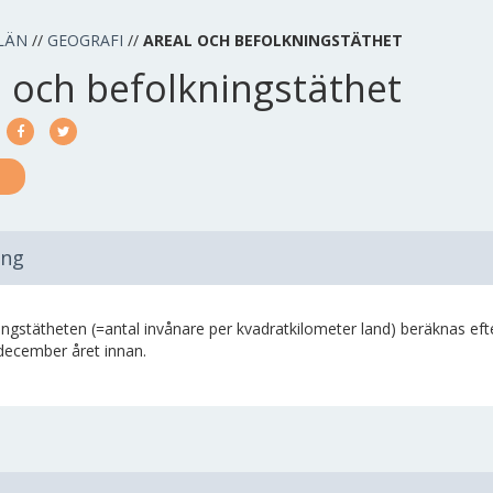
LÄN
//
GEOGRAFI
//
AREAL OCH BEFOLKNINGSTÄTHET
l och befolkningstäthet
ing
ngstätheten (=antal invånare per kvadratkilometer land) beräknas efter
december året innan.