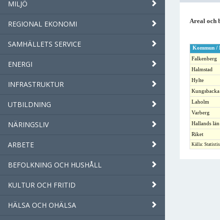
MILJÖ
Areal och 
REGIONAL EKONOMI
SAMHÄLLETS SERVICE
Kommun / 
Falkenberg
ENERGI
Halmstad
Hylte
INFRASTRUKTUR
Kungsbacka
Laholm
UTBILDNING
Varberg
NÄRINGSLIV
Hallands län
Riket
ARBETE
Källa: Statisti
BEFOLKNING OCH HUSHÅLL
KULTUR OCH FRITID
HÄLSA OCH OHÄLSA