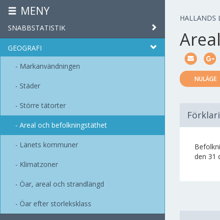
MENY
HALLANDS 
SNABBSTATISTIK
Area
GEOGRAFI
Markanvändningen
NULÄGE
Städer
Större tätorter
Förklar
Areal och befolkningstäthet
Länets kommuner
Befolkni
den 31 
Klimatzoner
Öar, areal och strandlängd
Öar efter storleksklass