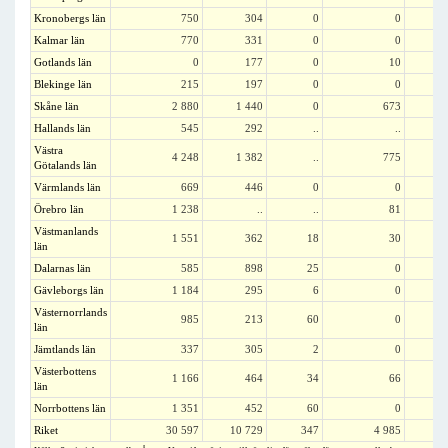
Kronobergs län
750
304
0
0
Kalmar län
770
331
0
0
Gotlands län
0
177
0
10
Blekinge län
215
197
0
0
Skåne län
2 880
1 440
0
673
Hallands län
545
292
..
..
Västra
4 248
1 382
..
775
1 
Götalands län
Värmlands län
669
446
0
0
Örebro län
1 238
..
..
81
Västmanlands
1 551
362
18
30
län
Dalarnas län
585
898
25
0
Gävleborgs län
1 184
295
6
0
Västernorrlands
985
213
60
0
län
Jämtlands län
337
305
2
0
Västerbottens
1 166
464
34
66
län
Norrbottens län
1 351
452
60
0
1 
Riket
30 597
10 729
347
4 985
5 