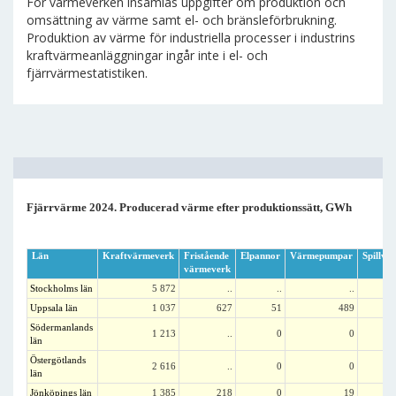
För värmeverken insamlas uppgifter om produktion och
omsättning av värme samt el- och bränsleförbrukning.
Produktion av värme för industriella processer i industrins
kraftvärmeanläggningar ingår inte i el- och
fjärrvärmestatistiken.
Fjärrvärme 2024. Producerad värme efter produktionssätt, GWh
Län
Kraftvärmeverk
Fristående
Elpannor
Värmepumpar
Spillvä
värmeverk
Stockholms län
5 872
..
..
..
Uppsala län
1 037
627
51
489
Södermanlands
1 213
..
0
0
län
Östergötlands
2 616
..
0
0
län
Jönköpings län
1 385
218
0
19