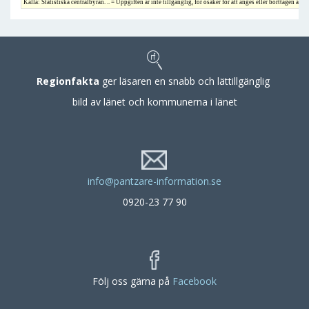
Källa: Statistiska centralbyrån. .. = Uppgiften är inte tillgänglig, för osäker för att anges eller borttagen av s
Regionfakta
ger läsaren en snabb och lättillgänglig
bild av länet och kommunerna i länet
info@pantzare-information.se
0920-23 77 90
Följ oss gärna på
Facebook