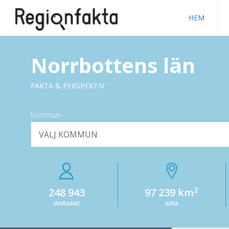
HEM
Norrbottens län
FAKTA & PERSPEKTIV
Kommun
VÄLJ KOMMUN
2
248 943
97 239 km
INVÅNARE
AREA