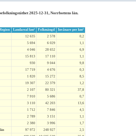
befolkningstäthet 2025-12-31, Norrbottens län.
Region
Landareal km²
Folkmängd
Invånare per km²
12 635
2 578
0,2
5 694
6 029
1,1
4 046
28 652
6,9
15 813
17 110
1,1
930
9 044
9,8
17 719
4 676
0,3
1 820
15 272
8,5
19 307
22 379
1,2
2 107
80 321
37,8
7 910
5 686
0,7
3 110
42 203
13,6
1 712
7 846
4,5
2 789
3 151
1,1
2 380
3 996
1,7
län
97 972
248 927
2,5