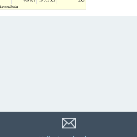
409 629
10 605 529
25,8
ska centralbyrån