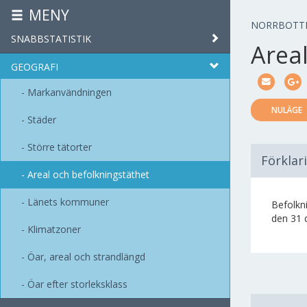
MENY
NORRBOTT
SNABBSTATISTIK
Area
GEOGRAFI
Markanvändningen
NULÄGE
Städer
Större tätorter
Förklar
Areal och befolkningstäthet
Länets kommuner
Befolkni
den 31 
Klimatzoner
Öar, areal och strandlängd
Öar efter storleksklass