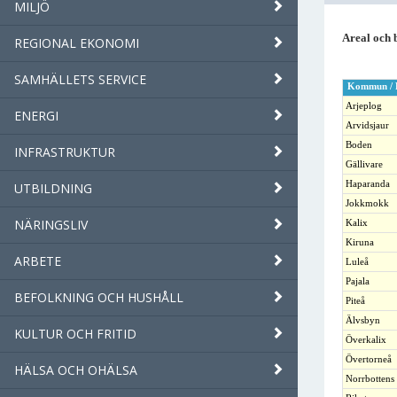
MILJÖ
Areal och 
REGIONAL EKONOMI
SAMHÄLLETS SERVICE
Kommun / 
Arjeplog
ENERGI
Arvidsjaur
Boden
INFRASTRUKTUR
Gällivare
Haparanda
UTBILDNING
Jokkmokk
NÄRINGSLIV
Kalix
Kiruna
ARBETE
Luleå
Pajala
BEFOLKNING OCH HUSHÅLL
Piteå
Älvsbyn
KULTUR OCH FRITID
Överkalix
Övertorneå
HÄLSA OCH OHÄLSA
Norrbottens 