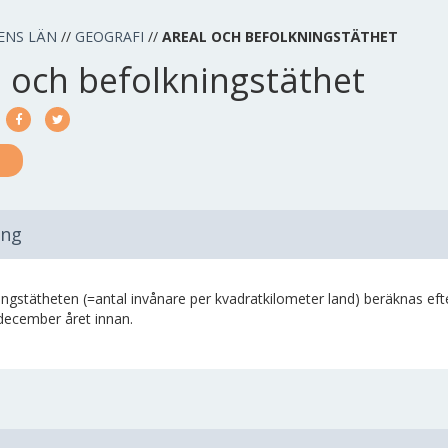
ENS LÄN
//
GEOGRAFI
//
AREAL OCH BEFOLKNINGSTÄTHET
l och befolkningstäthet
ing
ngstätheten (=antal invånare per kvadratkilometer land) beräknas efter
december året innan.