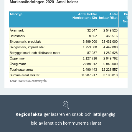
Markanvändningen 2020. Antal hektar
Marktyp
Antal hektar
Antal
Proc
Norrbottens län
hektar Riket
förd
Norrb
Åkermark
32 047
2 549 525
Betesmark
8 862
463 516
Skogsmark, produktiv
3 899 000
23 431 000
Skogsmark, improduktiv
1 753 000
4 442 000
Bebyggd mark och tillhörande mark
87 937
1 282 628
Öppen myr
1 127 716
2 949 792
Övrig mark
2 888 912
5 846 000
Total vattenareal
1 490 443
12 228 557
Summa areal, hektar
11 287 917
53 193 018
Källa: Statistiska centralbyrån
Regionfakta
ger läsaren en snabb och lättillgänglig
bild av länet och kommunerna i länet