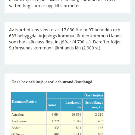
vattendrag som är upp till sex meter.
Av Norrbottens läns totalt 17 030 öar är 97 bebodda och
683 bebyggda. Arjeplogs kommun är den kommun i landet
som har i särklass flest insjööar (4 700 st). Därefter följer
Strömsunds kommun i Jämtlands län (2 900 st).
Öar i hav och insjö, areal och strand-/kustlängd
Öar i insjöar
Kommun/Region
Landareal,
Strandlängd
Antal
ha
öar, km
Arjeplog
4 684
10 656
2 219
Arvidsjaur
1 221
1 347
453
Boden
435
821
168
Gällivare
995
1 411
626