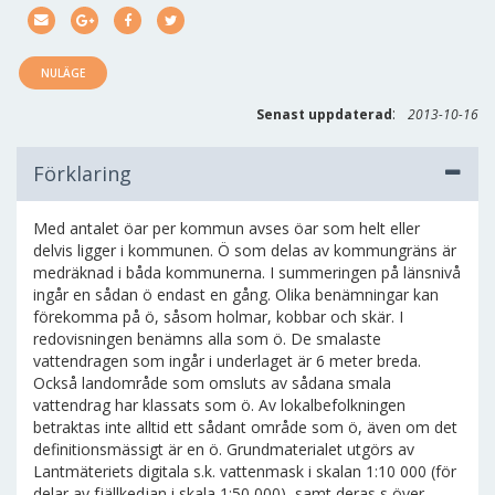
NULÄGE
:
Senast uppdaterad
2013-10-16
Förklaring
Med antalet öar per kommun avses öar som helt eller
delvis ligger i kommunen. Ö som delas av kommungräns är
medräknad i båda kommunerna. I summeringen på länsnivå
ingår en sådan ö endast en gång. Olika benämningar kan
förekomma på ö, såsom holmar, kobbar och skär. I
redovisningen benämns alla som ö. De smalaste
vattendragen som ingår i underlaget är 6 meter breda.
Också landområde som omsluts av sådana smala
vattendrag har klassats som ö. Av lokalbefolkningen
betraktas inte alltid ett sådant område som ö, även om det
definitionsmässigt är en ö. Grundmaterialet utgörs av
Lantmäteriets digitala s.k. vattenmask i skalan 1:10 000 (för
delar av fjällkedjan i skala 1:50 000), samt deras s över