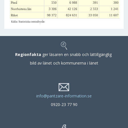
Piteå
550
6 988
391
380
Norrbottens län
3 306
42 126
2 553
1 241
Riket
98 372
824 631
33 050
11 607
Källa: Statistiska centralbyrån
Regionfakta
ger läsaren en snabb och lättillgänglig
bild av länet och kommunerna i länet
info@pantzare-information.se
0920-23 77 90