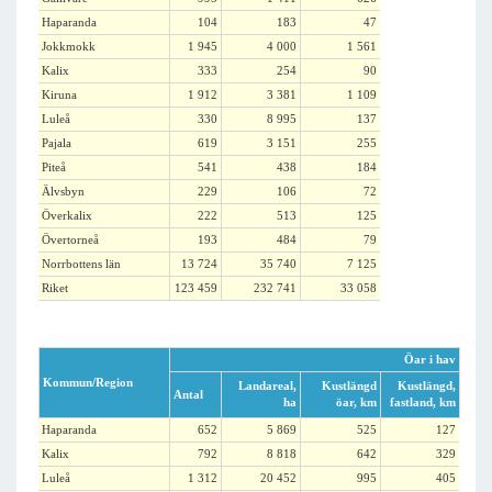
Haparanda
104
183
47
Jokkmokk
1 945
4 000
1 561
Kalix
333
254
90
Kiruna
1 912
3 381
1 109
Luleå
330
8 995
137
Pajala
619
3 151
255
Piteå
541
438
184
Älvsbyn
229
106
72
Överkalix
222
513
125
Övertorneå
193
484
79
Norrbottens län
13 724
35 740
7 125
Riket
123 459
232 741
33 058
Öar i hav
Kommun/Region
Landareal,
Kustlängd
Kustlängd,
Antal
ha
öar, km
fastland, km
Haparanda
652
5 869
525
127
Kalix
792
8 818
642
329
Luleå
1 312
20 452
995
405