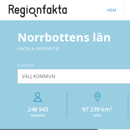
HEM
Norrbottens län
FAKTA & PERSPEKTIV
Kommun
VÄLJ KOMMUN
2
248 943
97 239 km
INVÅNARE
AREA