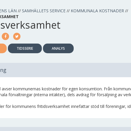
ENS LÄN
//
SAMHÄLLETS SERVICE
//
KOMMUNALA KOSTNADER
//
RKSAMHET
idsverksamhet
TIDSSERIE
ANALYS
ing
 avser kommunernas kostnader för egen konsumtion. Från kommunens 
a förvaltningar (interna intäkter), dels avdrag för försäljning av ve
r för kommunens fritidsverksamhet innefattar stöd till föreningar, idr