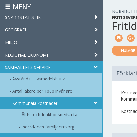
MENY
NORRBOTT
SNABBSTATISTIK
FRITIDSVE
Frit
GEOGRAFI
MILJÖ
NULÄGE
REGIONAL EKONOMI
SAMHÄLLETS SERVICE
Förklar
Avstånd till livsmedelsbutik
Antal läkare per 1000 invånare
Kostnad
kommunal
Kommunala kostnader
Kostnade
Äldre och funktionsnedsatta
Individ- och familjeomsorg