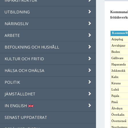
INFRASTRUKTUR
UTBILDNING
Kommunala
fritidsver
NÄRINGSLIV
Kommun/R
ARBETE
Arjeplog
Arvidsjaur
BEFOLKNING OCH HUSHÅLL
Boden
KULTUR OCH FRITID
Gällivare
Haparanda
HÄLSA OCH OHÄLSA
Jokkmokk
Kalix
POLITIK
Kiruna
Luleå
JÄMSTÄLLDHET
Pajala
Piteå
IN ENGLISH
Älvsbyn
Överkalix
SENAST UPPDATERAT
Övertorneå
Norrbottens 