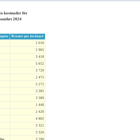
 kostnader för
ksamhet 2024
egion
Kronor per invånare
2 010
2 965
3 418
5 652
3 729
2 475
3 272
3 585
3 589
1 440
2 420
4 862
3 321
3 326
län
3 290