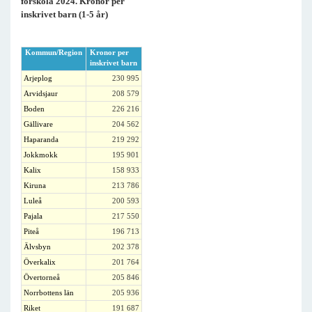
förskola 2024. Kronor per
inskrivet barn (1-5 år)
Kommun/Region
Kronor per
inskrivet barn
Arjeplog
230 995
Arvidsjaur
208 579
Boden
226 216
Gällivare
204 562
Haparanda
219 292
Jokkmokk
195 901
Kalix
158 933
Kiruna
213 786
Luleå
200 593
Pajala
217 550
Piteå
196 713
Älvsbyn
202 378
Överkalix
201 764
Övertorneå
205 846
Norrbottens län
205 936
Riket
191 687