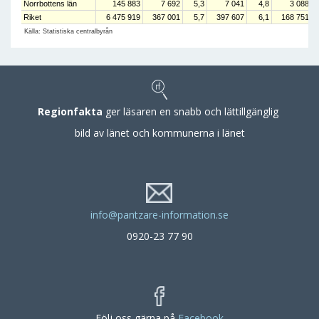
Norrbottens län
145 883
7 692
5,3
7 041
4,8
3 088
Riket
6 475 919
367 001
5,7
397 607
6,1
168 751
Källa: Statistiska centralbyrån
Regionfakta
ger läsaren en snabb och lättillgänglig
bild av länet och kommunerna i länet
info@pantzare-information.se
0920-23 77 90
Följ oss gärna på
Facebook