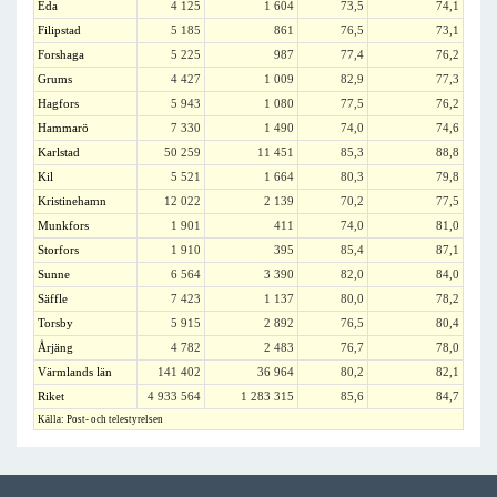
Eda
4 125
1 604
73,5
74,1
Filipstad
5 185
861
76,5
73,1
Forshaga
5 225
987
77,4
76,2
Grums
4 427
1 009
82,9
77,3
Hagfors
5 943
1 080
77,5
76,2
Hammarö
7 330
1 490
74,0
74,6
Karlstad
50 259
11 451
85,3
88,8
Kil
5 521
1 664
80,3
79,8
Kristinehamn
12 022
2 139
70,2
77,5
Munkfors
1 901
411
74,0
81,0
Storfors
1 910
395
85,4
87,1
Sunne
6 564
3 390
82,0
84,0
Säffle
7 423
1 137
80,0
78,2
Torsby
5 915
2 892
76,5
80,4
Årjäng
4 782
2 483
76,7
78,0
Värmlands län
141 402
36 964
80,2
82,1
Riket
4 933 564
1 283 315
85,6
84,7
Källa: Post- och telestyrelsen