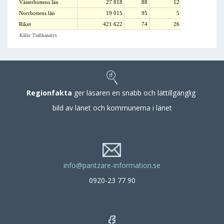
Västerbottens län
27 818
88
12
Norrbottens län
19 015
95
5
Riket
421 622
74
26
Källa: Trafikanalys
Regionfakta
ger läsaren en snabb och lättillgänglig
bild av länet och kommunerna i länet
info@pantzare-information.se
0920-23 77 90