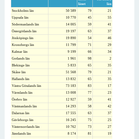
länet
län
Stockholms län
50 589
79
21
Uppsala län
10 770
45
55
Södermanlands län
14 005
59
41
Östergötlands län
19 197
63
37
Jönköpings län
19 890
54
46
Kronobergs län
11 799
71
29
Kalmar län
9 199
66
34
Gotlands län
1 961
98
2
Blekinge län
5 833
65
35
Skåne län
51 568
79
21
Hallands län
13 832
65
35
Västra Götalands län
73 183
83
17
Värmlands län
13 008
77
23
Örebro län
12 927
59
41
Västmanlands län
14 293
58
42
Dalarnas län
17 555
63
37
Gävleborgs län
16 245
75
25
Västernorrlands län
10 762
73
27
Jämtlands län
8 174
81
19