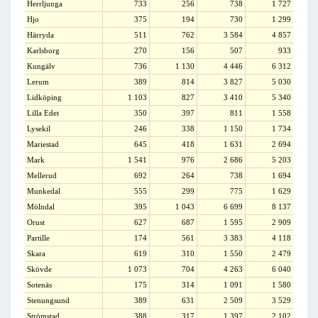
Herrljunga
733
256
738
1 727
Hjo
375
194
730
1 299
Härryda
511
762
3 584
4 857
Karlsborg
270
156
507
933
Kungälv
736
1 130
4 446
6 312
Lerum
389
814
3 827
5 030
Lidköping
1 103
827
3 410
5 340
Lilla Edet
350
397
811
1 558
Lysekil
246
338
1 150
1 734
Mariestad
645
418
1 631
2 694
Mark
1 541
976
2 686
5 203
Mellerud
692
264
738
1 694
Munkedal
555
299
775
1 629
Mölndal
395
1 043
6 699
8 137
Orust
627
687
1 595
2 909
Partille
174
561
3 383
4 118
Skara
619
310
1 550
2 479
Skövde
1 073
704
4 263
6 040
Sotenäs
175
314
1 091
1 580
Stenungsund
389
631
2 509
3 529
Strömstad
388
317
1 397
2 102