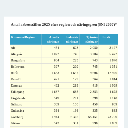
Antal arbetsställen 2025 efter region och näringsgren (SNI 2007)*
Kommun/Region
Areella
Industri-
Tjänste-
Totalt
näringar
näringar
näringar
Ale
454
623
2 050
3 127
Alingsås
1 022
746
3 704
5 472
Bengtsfors
904
223
743
1 870
Bollebygd
397
209
745
1 351
Borås
1 683
1 637
9 606
12 926
Dals-Ed
471
179
364
1 014
Essunga
432
219
418
1 069
Falköping
1 637
685
2 353
4 675
Färgelanda
549
201
398
1 148
Grästorp
369
150
450
969
Gullspång
364
136
335
835
Göteborg
1 944
6 305
65 451
73 700
Götene
542
331
996
1 869