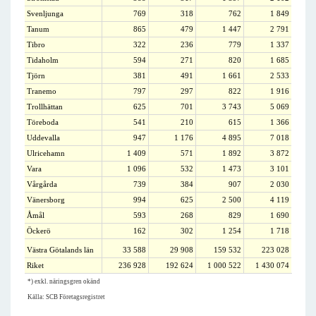
Svenljunga
769
318
762
1 849
Tanum
865
479
1 447
2 791
Tibro
322
236
779
1 337
Tidaholm
594
271
820
1 685
Tjörn
381
491
1 661
2 533
Tranemo
797
297
822
1 916
Trollhättan
625
701
3 743
5 069
Töreboda
541
210
615
1 366
Uddevalla
947
1 176
4 895
7 018
Ulricehamn
1 409
571
1 892
3 872
Vara
1 096
532
1 473
3 101
Vårgårda
739
384
907
2 030
Vänersborg
994
625
2 500
4 119
Åmål
593
268
829
1 690
Öckerö
162
302
1 254
1 718
Västra Götalands län
33 588
29 908
159 532
223 028
Riket
236 928
192 624
1 000 522
1 430 074
*) exkl. näringsgren okänd
Källa: SCB Företagsregistret