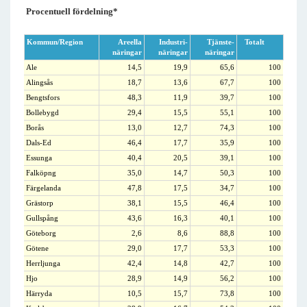
Procentuell fördelning*
Kommun/Region
Areella
Industri-
Tjänste-
Totalt
näringar
näringar
näringar
Ale
14,5
19,9
65,6
100
Alingsås
18,7
13,6
67,7
100
Bengtsfors
48,3
11,9
39,7
100
Bollebygd
29,4
15,5
55,1
100
Borås
13,0
12,7
74,3
100
Dals-Ed
46,4
17,7
35,9
100
Essunga
40,4
20,5
39,1
100
Falköpng
35,0
14,7
50,3
100
Färgelanda
47,8
17,5
34,7
100
Grästorp
38,1
15,5
46,4
100
Gullspång
43,6
16,3
40,1
100
Göteborg
2,6
8,6
88,8
100
Götene
29,0
17,7
53,3
100
Herrljunga
42,4
14,8
42,7
100
Hjo
28,9
14,9
56,2
100
Härryda
10,5
15,7
73,8
100