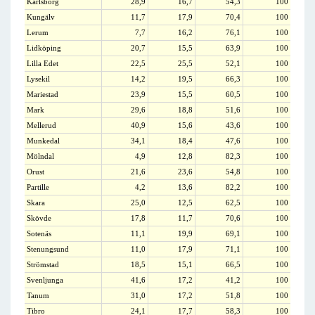
Karlsborg
28,9
16,7
54,3
100
Kungälv
11,7
17,9
70,4
100
Lerum
7,7
16,2
76,1
100
Lidköping
20,7
15,5
63,9
100
Lilla Edet
22,5
25,5
52,1
100
Lysekil
14,2
19,5
66,3
100
Mariestad
23,9
15,5
60,5
100
Mark
29,6
18,8
51,6
100
Mellerud
40,9
15,6
43,6
100
Munkedal
34,1
18,4
47,6
100
Mölndal
4,9
12,8
82,3
100
Orust
21,6
23,6
54,8
100
Partille
4,2
13,6
82,2
100
Skara
25,0
12,5
62,5
100
Skövde
17,8
11,7
70,6
100
Sotenäs
11,1
19,9
69,1
100
Stenungsund
11,0
17,9
71,1
100
Strömstad
18,5
15,1
66,5
100
Svenljunga
41,6
17,2
41,2
100
Tanum
31,0
17,2
51,8
100
Tibro
24,1
17,7
58,3
100