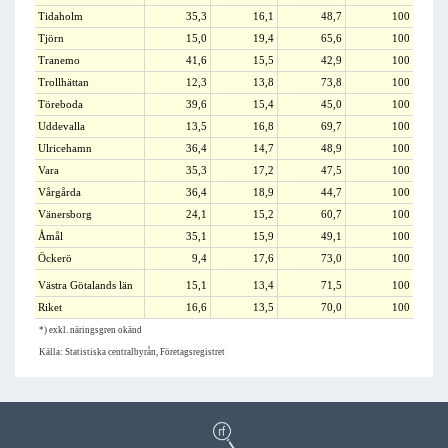
Tidaholm
35,3
16,1
48,7
100
Tjörn
15,0
19,4
65,6
100
Tranemo
41,6
15,5
42,9
100
Trollhättan
12,3
13,8
73,8
100
Töreboda
39,6
15,4
45,0
100
Uddevalla
13,5
16,8
69,7
100
Ulricehamn
36,4
14,7
48,9
100
Vara
35,3
17,2
47,5
100
Vårgårda
36,4
18,9
44,7
100
Vänersborg
24,1
15,2
60,7
100
Åmål
35,1
15,9
49,1
100
Öckerö
9,4
17,6
73,0
100
Västra Götalands län
15,1
13,4
71,5
100
Riket
16,6
13,5
70,0
100
*) exkl. näringsgren okänd
Källa: Statistiska centralbyrån, Företagsregistret